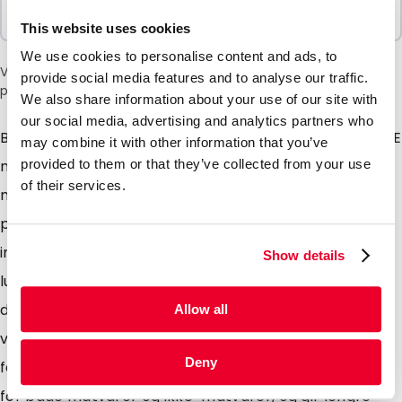
Selges i pakker
100 Enheter
This website uses cookies
We use cookies to personalise content and ads, to
Vær oppmerksom på: et tillegg på 6 % vil bli lagt til i kassen
provide social media features and to analyse our traffic.
på grunn av den nåværende situasjonen i Midtøsten.
We also share information about your use of our site with
our social media, advertising and analytics partners who
Både folien og grepslukkingen er produsert av 100 % PE
may combine it with other information that you’ve
med et ekstra barrierebelegg vi kaller dette
provided to them or that they’ve collected from your use
of their services.
materialet monopolymer. Etter bruk kan de brukte
posene legges i plastavfallsbeholdere eller på
innsamlingssteder og resirkuleres 100 %. Posene kan
Show details
lukkes på nytt med den integrerte gripelukningen, og
det er også mulig å forsegle posene med vanlige
Allow all
varmeforseglere. Takket være rivsporene kan
Deny
forbrukeren enkelt åpne dem. Disse posene er egnet
for både matvarer og ikke-matvarer, og gir lengre