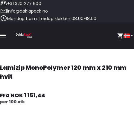
+31 320 277 900
info@daklapack.no
Mandag t.o.m. fredag klokken 08:00-18:00
Lamizip MonoPolymer 120 mm x 210 mm
hvit
Fra NOK 1 151,44
per 100 stk