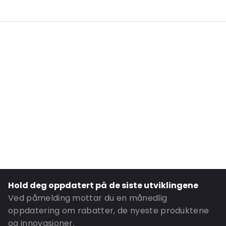
Internal Length: 175
Internal Width: 110
External Length: 210
External Width: 120
Primary Colour: Hvit
Material: PE/EVOH-PE
Content in ml: 400
Header: 30
Bottom gusset: 35
Ordre-ID: 4322
Hold deg oppdatert på de siste utviklingene
Ved påmelding mottar du en månedlig
oppdatering om rabatter, de nyeste produktene
og innovasjoner.