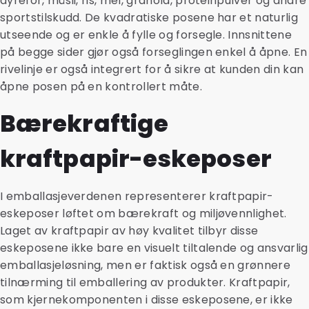
dyrefôr, müsli, ris, mel, granola, proteinpulver og andre
sportstilskudd. De kvadratiske posene har et naturlig
utseende og er enkle å fylle og forsegle. Innsnittene
på begge sider gjør også forseglingen enkel å åpne. En
rivelinje er også integrert for å sikre at kunden din kan
åpne posen på en kontrollert måte.
Bærekraftige
kraftpapir-eskeposer
I emballasjeverdenen representerer kraftpapir-
eskeposer løftet om bærekraft og miljøvennlighet.
Laget av kraftpapir av høy kvalitet tilbyr disse
eskeposene ikke bare en visuelt tiltalende og ansvarlig
emballasjeløsning, men er faktisk også en grønnere
tilnærming til emballering av produkter. Kraftpapir,
som kjernekomponenten i disse eskeposene, er ikke