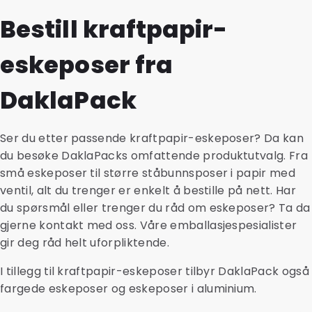
spesifikasjonene og egenskapene produktet ditt
gjerne om mulighetene.
sluttbrukerens behov. Du kan for eksempel legge til
Bestill kraftpapir-
krever.
en forsegling og få montert en tut for dispensering av
væsker. En avrivbar topp og lynlåslukking kan legges
eskeposer fra
til for åpning og gjenlukking. En lynlåslukking er
funksjonell og sikrer at en bruker eller forbruker ikke
trenger å bruke produktet på én gang.
DaklaPack
Ser du etter passende kraftpapir-eskeposer? Da kan
du besøke DaklaPacks omfattende produktutvalg. Fra
små eskeposer til større ståbunnsposer i papir med
ventil, alt du trenger er enkelt å bestille på nett. Har
du spørsmål eller trenger du råd om eskeposer? Ta da
gjerne kontakt med oss. Våre emballasjespesialister
gir deg råd helt uforpliktende.
I tillegg til kraftpapir-eskeposer tilbyr DaklaPack også
fargede eskeposer og eskeposer i aluminium.