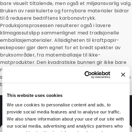
bare visuelt tiltalende, men også et miljøansvarlig valg.
Bruken av resirkulerte og fornybare materialer bidrar
til å redusere bedriftens karbonavtrykk.
Produksjonsprosessen resulterer også i lavere
klimagassutslipp sammenlignet med tradisjonelle
emballasjematerialer. Allsidigheten til kraftpapir-
eskeposer gjør dem egnet for et bredt spekter av
bruksområder, fra matemballasje til ikke-
matprodukter. Den kvadratiske bunnen gir ikke bare
mer volum, men muliggjør også effektiv lagring, noe
som gjør dem til et funksjonelt og holdbart valg for din
bedrift.
This website uses cookies
We use cookies to personalise content and ads, to
Ofte stilte spørsmål
provide social media features and to analyse our traffic.
We also share information about your use of our site with
our social media, advertising and analytics partners who