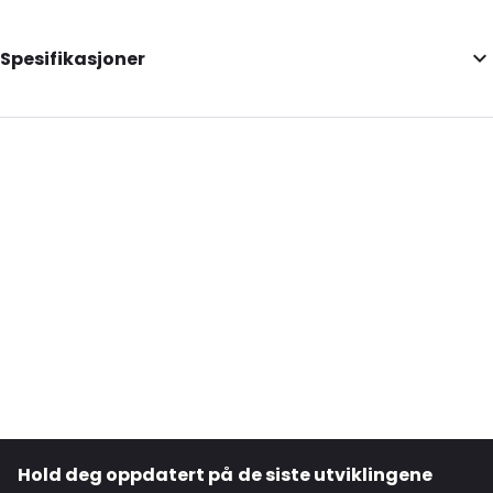
Spesifikasjoner
Internal Length: 175
Internal Width: 110
Internal Height: 110
External Length: 210
External Width: 120
Primary Colour: Brun
Transparency: Ugjennomsiktig
Material: Kraftpapir/VMPET/LDPE
Closures: Grip-lukking
Content in ml: 400
Header: 30
Hold deg oppdatert på de siste utviklingene
Bottom gusset: 35