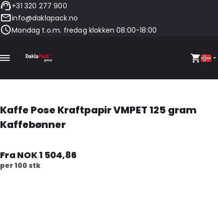
+31 320 277 900
info@daklapack.no
Mandag t.o.m. fredag klokken 08:00-18:00
Kaffe Pose Kraftpapir VMPET 125 gram
Kaffebønner
Fra NOK 1 504,86
per 100 stk