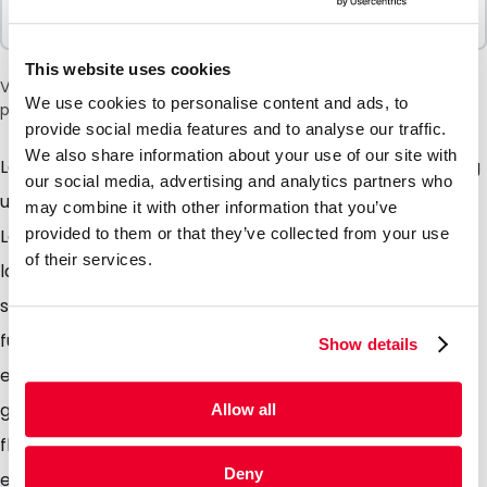
Selges i pakker
100 Enheter
This website uses cookies
Vær oppmerksom på: et tillegg på 6 % vil bli lagt til i kassen
We use cookies to personalise content and ads, to
på grunn av den nåværende situasjonen i Midtøsten.
provide social media features and to analyse our traffic.
We also share information about your use of our site with
Leter du etter en slitesterk emballasje med et naturlig
our social media, advertising and analytics partners who
utseende? Da trenger du ikke lete lenger! Vi har
may combine it with other information that you’ve
Lamizip Kraft Paper. Med kombinasjonen av et indre
provided to them or that they’ve collected from your use
of their services.
lag av aluminium og utsiden av kraftpapir er denne
ståbunnposen perfekt egnet for produkter som frø,
fuglefôr eller kaffe. Det naturlige utseendet gir posen
Show details
ekstra appell. Lamizip Kraft Paper er utstyrt med en
greplukking, slik at du kan åpne og lukke emballasjen
Allow all
flere ganger. Hvis du ønsker å lukke posen permanent
Deny
etter fylling, for eksempel ved salg i detaljhandelen,