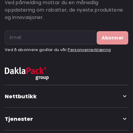
Ved påmelding mottar du en månedlig
Valve: Med ventil
oppdatering om rabatter, de nyeste produktene
og innovasjoner.
Ordre-ID: 612V
Abonner
Ved å abonnere godtar du vår
Personvernerklæring
Nettbutikk
Tjenester