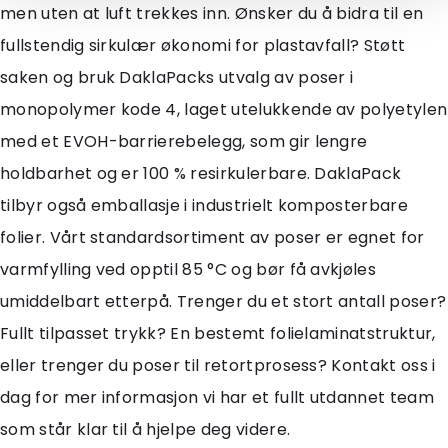
men uten at luft trekkes inn. Ønsker du å bidra til en
fullstendig sirkulær økonomi for plastavfall? Støtt
saken og bruk DaklaPacks utvalg av poser i
monopolymer kode 4, laget utelukkende av polyetylen
med et EVOH-barrierebelegg, som gir lengre
holdbarhet og er 100 % resirkulerbare. DaklaPack
tilbyr også emballasje i industrielt komposterbare
folier. Vårt standardsortiment av poser er egnet for
varmfylling ved opptil 85 °C og bør få avkjøles
umiddelbart etterpå. Trenger du et stort antall poser?
Fullt tilpasset trykk? En bestemt folielaminatstruktur,
eller trenger du poser til retortprosess? Kontakt oss i
dag for mer informasjon vi har et fullt utdannet team
som står klar til å hjelpe deg videre.