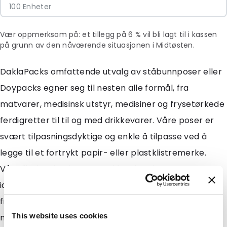
100 Enheter
Vær oppmerksom på: et tillegg på 6 % vil bli lagt til i kassen
på grunn av den nåværende situasjonen i Midtøsten.
DaklaPacks omfattende utvalg av ståbunnposer eller
Doypacks egner seg til nesten alle formål, fra
matvarer, medisinsk utstyr, medisiner og frysetørkede
ferdigretter til til og med drikkevarer. Våre poser er
svært tilpasningsdyktige og enkle å tilpasse ved å
legge til et fortrykt papir- eller plastklistremerke.
Våre flerlagslaminater med høy barriereevne er
ideelle for emballering av frysetørkede måltider og
frukt, samt granulat og fuktfølsomme pulver som
This website uses cookies
melkepulver og proteinpulver. DaklaPack har også