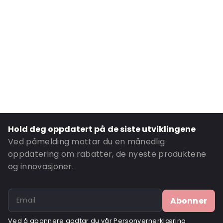
External Length: 330
External Width: 220
Primary Colour: Sølv
Transparency: Ugjennomsiktig
Material: PET/ALU/LDPE
Thickness: 120 µm
Closures: Grip-lukking
Content in ml: 3000
Hold deg oppdatert på de siste utviklingene
Header: 30
Ved påmelding mottar du en månedlig
Bottom gusset: 65
oppdatering om rabatter, de nyeste produktene
og innovasjoner.
Valve: Uten ventil
Ordre-ID: 357
Abonner
Ved å abonnere godtar du vår
Personvernerklæring