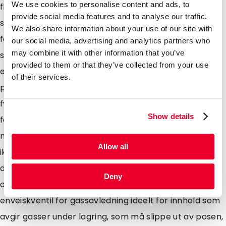
We use cookies to personalise content and ads, to
flere flerlags laminatfolier uten metallisert lag, noe
provide social media features and to analyse our traffic.
som sikrer at innholdet i posen er tydelig synlig for
We also share information about your use of our site with
forbrukeren ideelt for produkter med livlige farger
our social media, advertising and analytics partners who
may combine it with other information that you’ve
som ikke nødvendigvis trenger å pakkes i metallisert
provided to them or that they’ve collected from your use
emballasje for å forlenge holdbarheten, for eksempel
of their services.
pasta, linser, tørkede urter og krydder. Våre poser
fylles enkelt gjennom åpningen på toppen og
Show details
forsegles med tradisjonelle varmeforseglere. Poser
med gjenlukkbar glidelås er ideelle for produkter som
Allow all
ikke forbrukes umiddelbart etter første bruk, og gjør
det mulig for forbrukeren å beskytte innholdet under
Deny
oppbevaring. DaklaPack tilbyr også flere poser med
enveiskventil for gassavledning ideelt for innhold som
avgir gasser under lagring, som må slippe ut av posen,