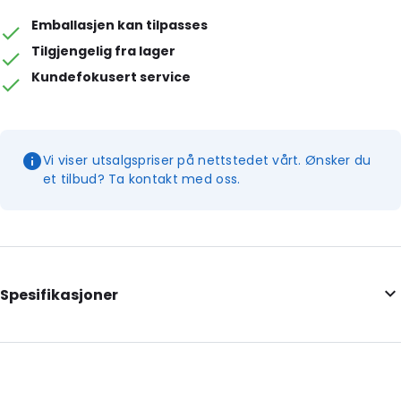
Emballasjen kan tilpasses
Tilgjengelig fra lager
Kundefokusert service
Vi viser utsalgspriser på nettstedet vårt. Ønsker du
et tilbud? Ta kontakt med oss.
Spesifikasjoner
Additional information: Med utskjæringer
Internal Length: 292
Internal Width: 204