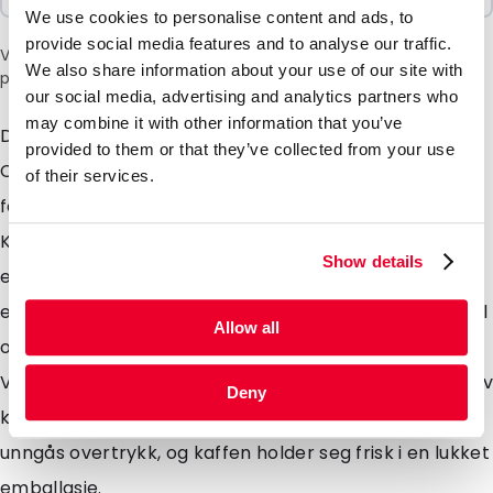
We use cookies to personalise content and ads, to
provide social media features and to analyse our traffic.
Vær oppmerksom på: et tillegg på 6 % vil bli lagt til i kassen
We also share information about your use of our site with
på grunn av den nåværende situasjonen i Midtøsten.
our social media, advertising and analytics partners who
may combine it with other information that you’ve
Den velkjente Lamizip i en ny versjon: vår Lamizip
provided to them or that they’ve collected from your use
Colour. Denne ståbunnposen er laget i forskjellige
of their services.
farger som gull, hvit, svart og matt sølv.
Kombinasjonen av disse unike matte fargene og
Show details
egenskapene til Lamizip gir deg en stilig og moderne
emballasje. Kombiner din Lamizip Colour med en ventil
Allow all
og bruk denne unike ståbunnposen som kaffepose.
Ventilen sørger for at gasser, som CO?, som dannes av
Deny
kaffen, kan slippe ut av emballasjen. På denne måten
unngås overtrykk, og kaffen holder seg frisk i en lukket
emballasje.