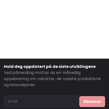
Internal Width: 110
Internal Height: 110
External Length: 210
External Width: 120
Primary Colour: Gull
Transparency: Ugjennomsiktig
Material: MATT BOPP/ ALU/ LDPE
Thickness: 149 µm
Closures: Grip-lukking
Hold deg oppdatert på de siste utviklingene
Content in ml: 400
Ved påmelding mottar du en månedlig
Header: 30
oppdatering om rabatter, de nyeste produktene
og innovasjoner.
Bottom gusset: 35
Valve: Med ventil
Ordre-ID: 832V
Abonner