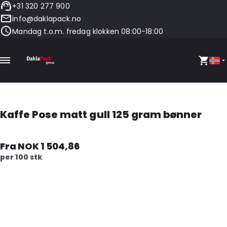
+31 320 277 900
info@daklapack.no
Mandag t.o.m. fredag klokken 08:00-18:00
Kaffe Pose matt gull 125 gram bønner
Fra NOK 1 504,86
per 100 stk