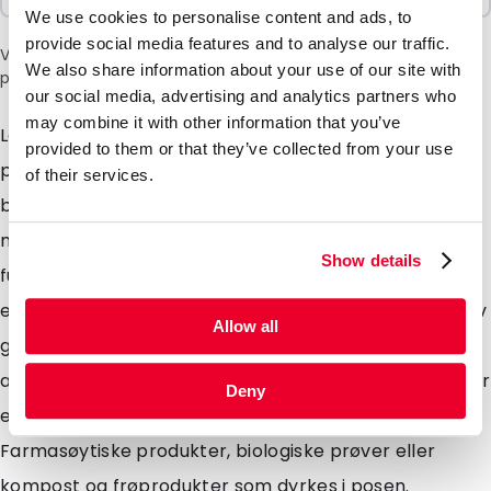
We use cookies to personalise content and ads, to
provide social media features and to analyse our traffic.
Vær oppmerksom på: et tillegg på 6 % vil bli lagt til i kassen
We also share information about your use of our site with
på grunn av den nåværende situasjonen i Midtøsten.
our social media, advertising and analytics partners who
may combine it with other information that you’ve
Lamizip-poser er egnet for både våte og tørre
provided to them or that they’ve collected from your use
produkter som krever emballasje med høye
of their services.
barriereegenskaper. Laget av en kombinasjon av
materialer for å gi maksimal beskyttelse mot
Show details
fuktighet, luft og lys. Lamizip-poser leveres også med
en grepslukking som kan åpnes og lukkes hundrevis av
Allow all
ganger. Den selvbærende, runde bunnkilen sørger for
at posene kan stå fritt på butikkhyllene. Lamizip-poser
Deny
er ideelle for matvarer, både våte og tørre.
Farmasøytiske produkter, biologiske prøver eller
kompost og frøprodukter som dyrkes i posen.