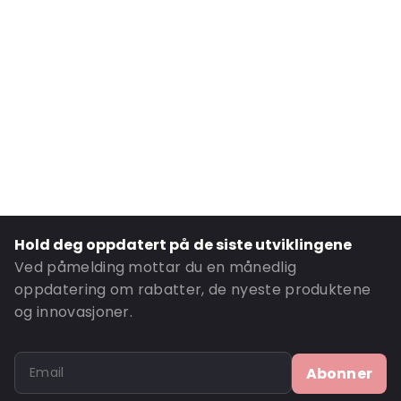
Internal Width: 169
External Length: 295
External Width: 185
Primary Colour: Sølv
Transparency: Ugjennomsiktig
Material: MATT BOPP/ ALU/ LDPE / PET
Thickness: 149 µm
Closures: Grip-lukking
Content in ml: 1750
Hold deg oppdatert på de siste utviklingene
Ordre-ID: 845
Ved påmelding mottar du en månedlig
oppdatering om rabatter, de nyeste produktene
og innovasjoner.
Abonner