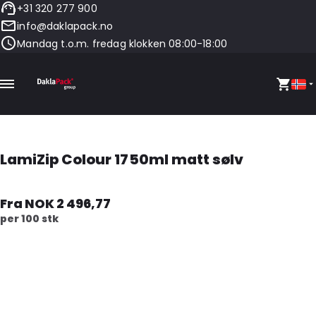
+31 320 277 900
info@daklapack.no
Mandag t.o.m. fredag klokken 08:00-18:00
LamiZip Colour 1750ml matt sølv
Fra NOK 2 496,77
per 100 stk