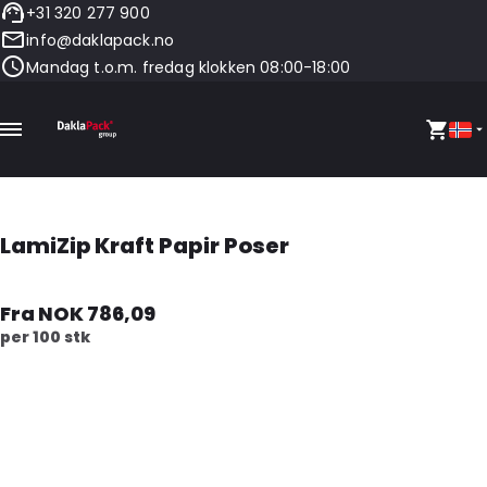
+31 320 277 900
info@daklapack.no
Mandag t.o.m. fredag klokken 08:00-18:00
LamiZip Kraft Papir Poser
Fra NOK 786,09
per 100 stk