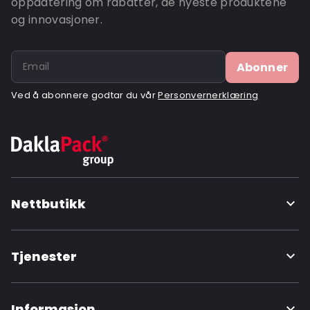
oppdatering om rabatter, de nyeste produktene
og innovasjoner.
Ordre-ID: 900
Abonner
Ved å abonnere godtar du vår
Personvernerklæring
Nettbutikk
Tjenester
Informasjon