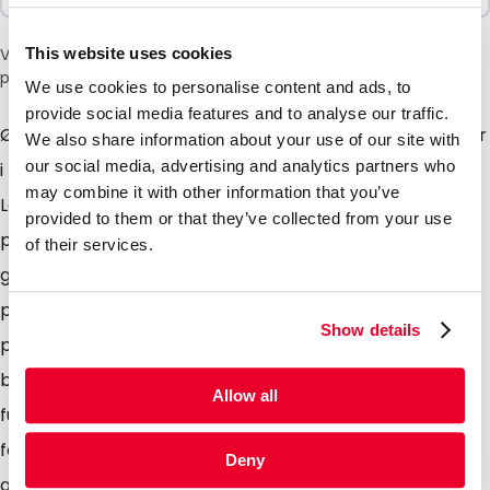
This website uses cookies
Vær oppmerksom på: et tillegg på 6 % vil bli lagt til i kassen
på grunn av den nåværende situasjonen i Midtøsten.
We use cookies to personalise content and ads, to
provide social media features and to analyse our traffic.
Ønsker du å pakke matvarer og/eller andre produkter
We also share information about your use of our site with
our social media, advertising and analytics partners who
i en pose som skiller seg ut? Ta en titt på våre
may combine it with other information that you’ve
Lamizip-poser i kraftpapir. De egner seg for de fleste
provided to them or that they’ve collected from your use
produkter, for eksempel pulver, faste stoffer, korn og
of their services.
granulat. Posene er for tiden tilgjengelige i fem varme
pastellfarger som gir dem et naturlig utseende og
Show details
preg, og er laget av et flerlags plastlaminat med høy
barriereevne som sikrer god beskyttelse mot gass og
Allow all
fuktighet. Det blanke vinduet sørger for at
forbrukeren kan se innholdet i posen. Grip-lukkingen
Deny
gjør at forbrukeren kan åpne og lukke posen på nytt,