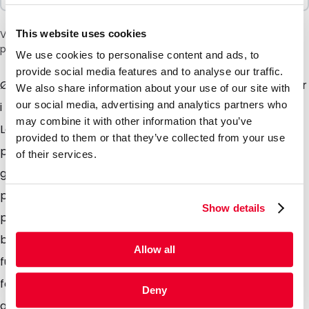
This website uses cookies
Vær oppmerksom på: et tillegg på 6 % vil bli lagt til i kassen
på grunn av den nåværende situasjonen i Midtøsten.
We use cookies to personalise content and ads, to
provide social media features and to analyse our traffic.
Ønsker du å pakke matvarer og/eller andre produkter
We also share information about your use of our site with
our social media, advertising and analytics partners who
i en pose som skiller seg ut? Ta en titt på våre
may combine it with other information that you’ve
Lamizip-poser i kraftpapir. De egner seg for de fleste
provided to them or that they’ve collected from your use
produkter, for eksempel pulver, faste stoffer, korn og
of their services.
granulat. Posene er for tiden tilgjengelige i fem varme
pastellfarger som gir dem et naturlig utseende og
Show details
preg, og er laget av et flerlags plastlaminat med høy
barriereevne som sikrer god beskyttelse mot gass og
Allow all
fuktighet. Det blanke vinduet sørger for at
forbrukeren kan se innholdet i posen. Grip-lukkingen
Deny
gjør at forbrukeren kan åpne og lukke posen på nytt,