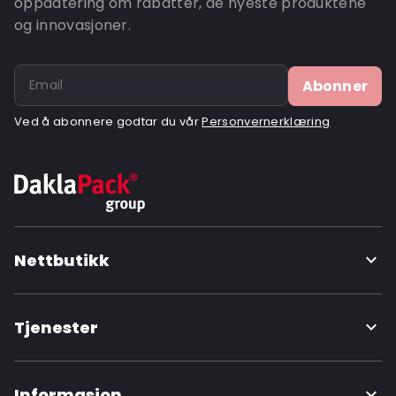
oppdatering om rabatter, de nyeste produktene
og innovasjoner.
Ordre-ID: 900
Abonner
Ved å abonnere godtar du vår
Personvernerklæring
Nettbutikk
Tjenester
Informasjon