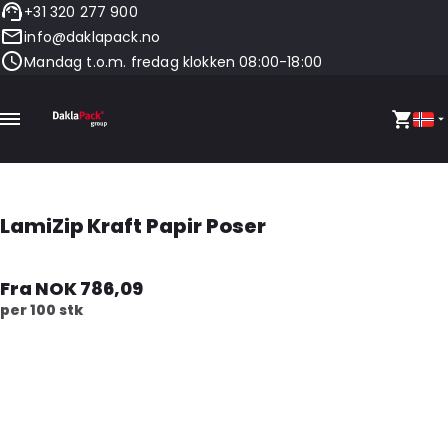
+31 320 277 900
info@daklapack.no
Mandag t.o.m. fredag klokken 08:00-18:00
LamiZip Kraft Papir Poser
Fra NOK 786,09
per 100 stk