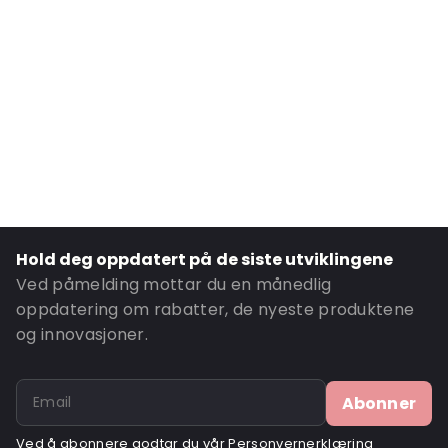
External Length: 165
External Width: 105
Primary Colour: Sølv
Transparency: Ugjennomsiktig
Material: PET/ALU/NY/LDPE
Thickness: 134 µm
Content in ml: 250
Bottom gusset: 30
Hold deg oppdatert på de siste utviklingene
Ordre-ID: 481118
Ved påmelding mottar du en månedlig
oppdatering om rabatter, de nyeste produktene
og innovasjoner.
Abonner
Ved å abonnere godtar du vår
Personvernerklæring