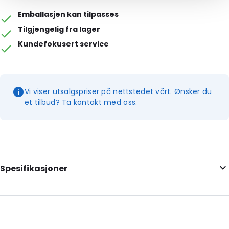
Emballasjen kan tilpasses
Tilgjengelig fra lager
Kundefokusert service
Vi viser utsalgspriser på nettstedet vårt. Ønsker du
et tilbud? Ta kontakt med oss.
Spesifikasjoner
Internal Length: 160
Internal Width: 95
Internal Height: 95