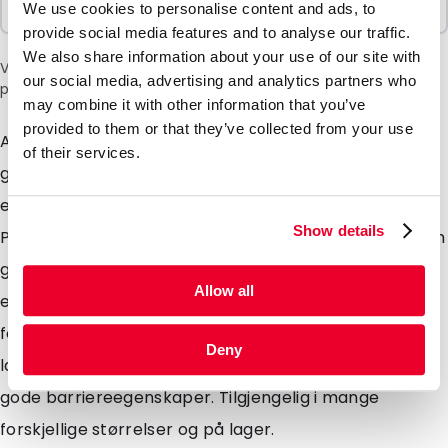
We use cookies to personalise content and ads, to
100 Enheter
provide social media features and to analyse our traffic.
We also share information about your use of our site with
Vær oppmerksom på: et tillegg på 6 % vil bli lagt til i kassen
our social media, advertising and analytics partners who
på grunn av den nåværende situasjonen i Midtøsten.
may combine it with other information that you’ve
provided to them or that they’ve collected from your use
Akkurat som vår Lamizip-pose, bare uten topp og
of their services.
greplukking. Vår Lamipouch er beregnet på
engangsbruk for matvarer og også ikke-matvarer.
Show details
Posen er utformet med en åpning i bunnkilen, noe som
gjør at posen står av seg selv. Faste stoffer, væsker
Allow all
eller pulver kan alle oppbevares i disse posene og
forsegles enkelt med en varmeforsegler. Laget av en
Deny
laminert folie av svært høy kvalitet som gir ekstremt
gode barriereegenskaper. Tilgjengelig i mange
forskjellige størrelser og på lager.