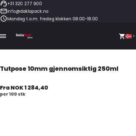
+31 320 277 900
info@daklapack.no
Mandag t.o.m. fredag klokken 08:00-18:00
Tutpose 10mm gjennomsiktig 250ml
Fra NOK 1 284,40
per 100 stk