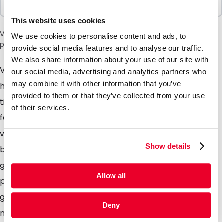
100 Enheter
This website uses cookies
Vær oppmerksom på: et tillegg på 6 % vil bli lagt til i kassen
We use cookies to personalise content and ads, to
på grunn av den nåværende situasjonen i Midtøsten.
provide social media features and to analyse our traffic.
We also share information about your use of our site with
Våre poser med tut er laget av et flerlagslaminat av
our social media, advertising and analytics partners who
may combine it with other information that you’ve
høy kvalitet med en forseglet, stiv tut og leveres med
provided to them or that they’ve collected from your use
tilhørende skrukork med manipulasjonssikker
of their services.
forsegling. Våre poser med tut er perfekt egnet for
væsker og sparer mye plass under transport og i
Show details
butikkhyllene sammenlignet med vanlige PET- eller
glassflasker. Den runde bunnfolden sørger for at
Allow all
posen står stabilt i butikkhyllene. Tilgjengelig både i
gjennomsiktig og aluminiumsutførelse. Det er også
Deny
mulig å fylle posene med ditt produkt ta kontakt med