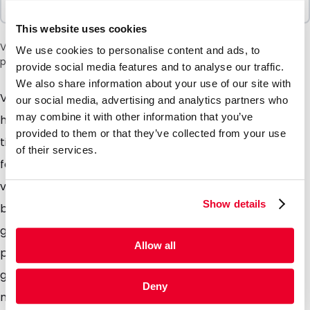
100 Enheter
This website uses cookies
Vær oppmerksom på: et tillegg på 6 % vil bli lagt til i kassen
We use cookies to personalise content and ads, to
på grunn av den nåværende situasjonen i Midtøsten.
provide social media features and to analyse our traffic.
We also share information about your use of our site with
Våre poser med tut er laget av et flerlagslaminat av
our social media, advertising and analytics partners who
may combine it with other information that you’ve
høy kvalitet med en forseglet, stiv tut og leveres med
provided to them or that they’ve collected from your use
tilhørende skrukork med manipulasjonssikker
of their services.
forsegling. Våre poser med tut er perfekt egnet for
væsker og sparer mye plass under transport og i
Show details
butikkhyllene sammenlignet med vanlige PET- eller
glassflasker. Den runde bunnfolden sørger for at
Allow all
posen står stabilt i butikkhyllene. Tilgjengelig både i
gjennomsiktig og aluminiumsutførelse. Det er også
Deny
mulig å fylle posene med ditt produkt ta kontakt med