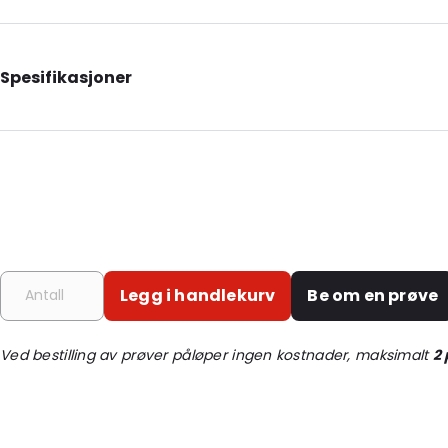
Spesifikasjoner
Additional information: 10 mm tut
Internal Length: 95
Internal Width: 70
External Length: 100
External Width: 80
Primary Colour: Gjennomsiktig
Legg i handlekurv
Be om en prøve
Transparency: Helt gjennomsiktig
Material: PET/NY/LDPE
Ved bestilling av prøver påløper ingen kostnader, maksimalt
2
Thickness: 127 mikron
Closures: Lokk
Content in ml: 50