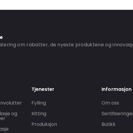
ne
ering om rabatter, de nyeste produktene og innovasj
Tjenester
Informasjon
nvolutter
Fylling
Om oss
lasje og
Kitting
Sertifiseringe
ger
Produksjon
Butikk
asje