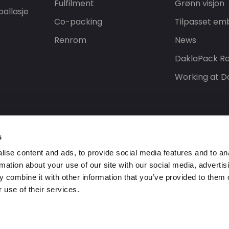
Fulfilment
Grønn visjon
allasje
Co-packing
Tilpasset emb
Renrom
News
DaklaPack Ra
Working at D
s
ise content and ads, to provide social media features and to an
rmation about your use of our site with our social media, advertis
 combine it with other information that you’ve provided to them o
 use of their services.
 forbehold