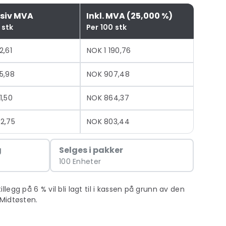
usiv MVA
Inkl. MVA (25,000 %)
 stk
Per 100 stk
2,61
NOK 1 190,76
5,98
NOK 907,48
1,50
NOK 864,37
2,75
NOK 803,44
g
Selges i pakker
100 Enheter
egg på 6 % vil bli lagt til i kassen på grunn av den
Midtøsten.