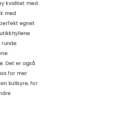
øy kvalitet med
ork med
 perfekt egnet
utikkhyllene
n runde
ene.
e. Det er også
oss for mer
n kullsyre, for
andre