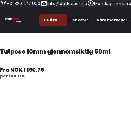
+31 320 277 900
info@daklapack.no
Mandag t.o.m. fr
Butikk
Tjenester
Våre markeder
Tutpose 10mm gjennomsiktig 50ml
Fra NOK 1 190,76
per 100 stk