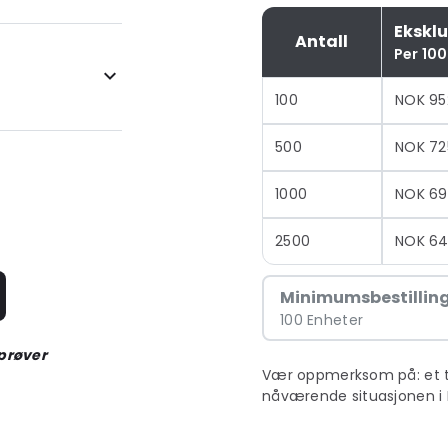
Ekskl
Antall
Per 100
100
NOK 95
500
NOK 72
1000
NOK 69
2500
NOK 64
Minimumsbestillin
100 Enheter
 prøver
Vær oppmerksom på: et till
nåværende situasjonen i 