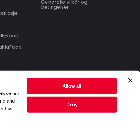
Generelle vilkår og
betingelser
allasje
llysport
aklaPack
Allow all
alyse our
ing and
Deny
r that
Privacy Policy
Terms of Service