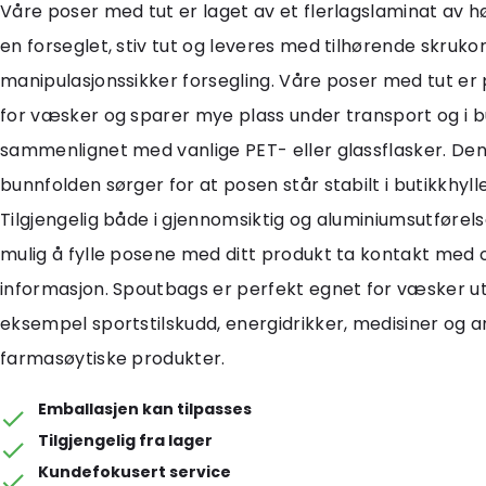
Våre poser med tut er laget av et flerlagslaminat av h
en forseglet, stiv tut og leveres med tilhørende skruk
manipulasjonssikker forsegling. Våre poser med tut er
for væsker og sparer mye plass under transport og i b
sammenlignet med vanlige PET- eller glassflasker. De
bunnfolden sørger for at posen står stabilt i butikkhyll
Tilgjengelig både i gjennomsiktig og aluminiumsutførels
mulig å fylle posene med ditt produkt ta kontakt med 
informasjon. Spoutbags er perfekt egnet for væsker ute
eksempel sportstilskudd, energidrikker, medisiner og 
farmasøytiske produkter.
Emballasjen kan tilpasses
Tilgjengelig fra lager
Kundefokusert service