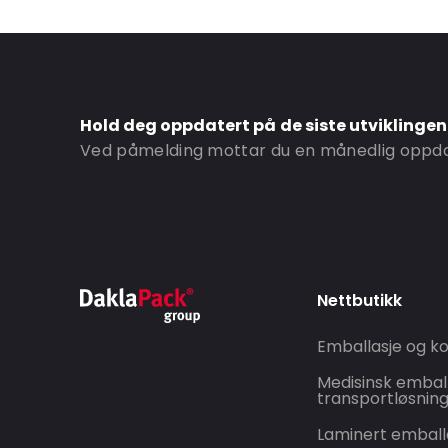
Bottom gusset: 25
Ordre-ID: 1005
Hold deg oppdatert på de siste utviklinge
Ved påmelding mottar du en månedlig oppdat
Nettbutikk
Emballasje og ko
Medisinsk embal
transportløsnin
Laminert emball