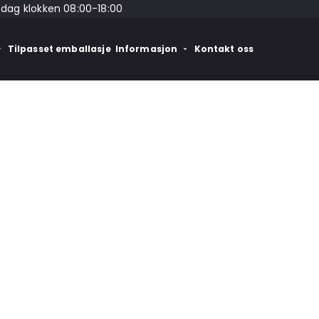
edag klokken 08:00-18:00
Tilpasset emballasje
Informasjon
Kontakt oss