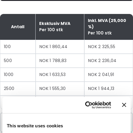
Inkl. MVA (25,000
Eksklusiv MVA
Antall
%)
Per 100 stk
Per 100 stk
100
NOK 1 860,44
NOK 2 325,55
500
NOK 1 788,83
NOK 2 236,04
1000
NOK 1 633,53
NOK 2 041,91
2500
NOK 1 555,30
NOK 1 944,13
5000
NOK 1 516,67
NOK 1 895,84
Minimumsbestilling
100 Enheter
This website uses cookies