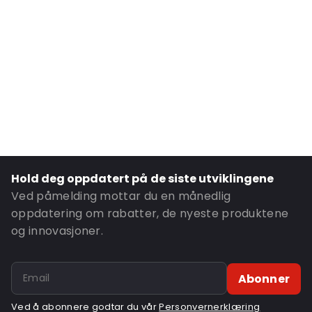
Transparency: Helt gjennomsiktig
Material: Polypropylen
Number of Positions: 1
P650: Ja
UN3373: Ja
Air Transport: Ja
Letter post: Ja
Road Transport: Ja
Hold deg oppdatert på de siste utviklingene
Ordre-ID: 460177
Ved påmelding mottar du en månedlig
oppdatering om rabatter, de nyeste produktene
og innovasjoner.
Abonner
Ved å abonnere godtar du vår
Personvernerklæring