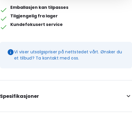
Emballasjen kan tilpasses
Tilgjengelig fra lager
Kundefokusert service
Vi viser utsalgspriser på nettstedet vårt. Ønsker du
et tilbud? Ta kontakt med oss.
Spesifikasjoner
External Length: 163
External Width: 68
Primary Colour: Gjennomsiktig