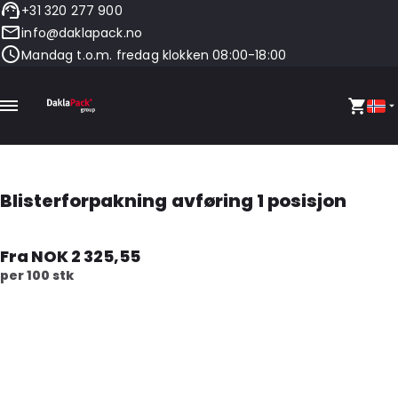
+31 320 277 900
info@daklapack.no
Mandag t.o.m. fredag klokken 08:00-18:00
Blisterforpakning avføring 1 posisjon
Fra NOK 2 325,55
per 100 stk