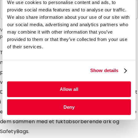
We use cookies to personalise content and ads, to
Selges i pakker
provide social media features and to analyse our traffic.
100 Enheter
We also share information about your use of our site with
our social media, advertising and analytics partners who
Vær oppmerksom på: et tillegg på 6 % vil bli lagt til i kassen
may combine it with other information that you’ve
på grunn av den nåværende situasjonen i Midtøsten.
provided to them or that they’ve collected from your use
of their services.
Transportblisterne er utviklet for forsendelse av
medisinske og biologiske stoffer og er laget av robust
Show details
polypropylen. Målene på transportblisterne er nøye
valgt slik at de passer perfekt i en PolyMed-konvolutt.
Allow all
De fleste transportblisterne kan sendes som brevpost
i kombinasjon med ytteremballasje, noe som gir deg
Deny
en betydelig rabatt på fraktkostnadene. Du kan bruke
dem sammen med et fuktabsorberende ark og
SafetyBags.