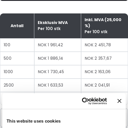
Inkl. MVA (25,000
Eksklusiv MVA
Antall
%)
Per 100 stk
Per 100 stk
100
NOK 1 961,42
NOK 2 451,78
500
NOK 1 886,14
NOK 2 357,67
1000
NOK 1 730,45
NOK 2 163,06
2500
NOK 1 633,53
NOK 2 041,91
5000
NOK 1 594,14
NOK 1 992,67
Minimumsbestilling
100 Enheter
This website uses cookies