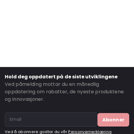
Transparency: Helt gjennomsiktig
Material: Polypropylen
Number of Positions: 2
P650: Ja
UN3373: Ja
Air Transport: Ja
Letter post: Ja
Road Transport: Ja
Hold deg oppdatert på de siste utviklingene
Ordre-ID: 460186
Ved påmelding mottar du en månedlig
oppdatering om rabatter, de nyeste produktene
og innovasjoner.
Abonner
Ved å abonnere godtar du vår
Personvernerklæring