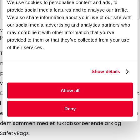
We use cookies to personalise content and ads, to
Selges i pakker
provide social media features and to analyse our traffic.
100 Enheter
We also share information about your use of our site with
our social media, advertising and analytics partners who
Vær oppmerksom på: et tillegg på 6 % vil bli lagt til i kassen
may combine it with other information that you’ve
på grunn av den nåværende situasjonen i Midtøsten.
provided to them or that they’ve collected from your use
of their services.
Transportblisterne er utviklet for forsendelse av
medisinske og biologiske stoffer og er laget av robust
Show details
polypropylen. Målene på transportblisterne er nøye
valgt slik at de passer perfekt i en PolyMed-konvolutt.
Allow all
De fleste transportblisterne kan sendes som brevpost
i kombinasjon med ytteremballasje, noe som gir deg
Deny
en betydelig rabatt på fraktkostnadene. Du kan bruke
dem sammen med et fuktabsorberende ark og
SafetyBags.