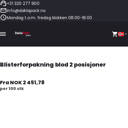
+31 320 277 900
info@daklapack.no
Mandag t.o.m. fredag klokken 08:00-18:00
Blisterforpakning blod 2 posisjoner
Fra NOK 2 451,78
per 100 stk