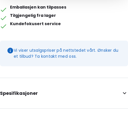
Emballasjen kan tilpasses
Tilgjengelig fra lager
Kundefokusert service
Vi viser utsalgspriser på nettstedet vårt. Ønsker du
et tilbud? Ta kontakt med oss.
Spesifikasjoner
External Length: 165
External Width: 69
Primary Colour: Gjennomsiktig