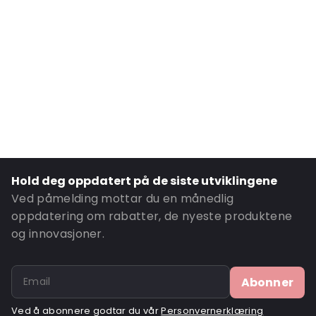
Transparency: Helt gjennomsiktig
Material: Polypropylen
Number of Positions: 6
P650: Ja
UN3373: Ja
Air Transport: Ja
Letter post: Ja
Road Transport: Ja
Hold deg oppdatert på de siste utviklingene
Ordre-ID: 460148
Ved påmelding mottar du en månedlig
oppdatering om rabatter, de nyeste produktene
og innovasjoner.
Abonner
Ved å abonnere godtar du vår
Personvernerklæring