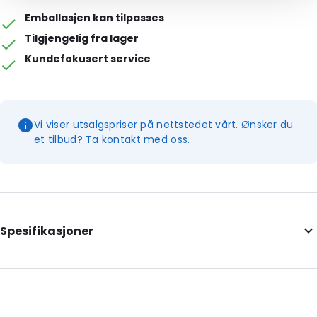
Emballasjen kan tilpasses
Tilgjengelig fra lager
Kundefokusert service
Vi viser utsalgspriser på nettstedet vårt. Ønsker du
et tilbud? Ta kontakt med oss.
Spesifikasjoner
External Length: 171
External Width: 106
Primary Colour: Gjennomsiktig