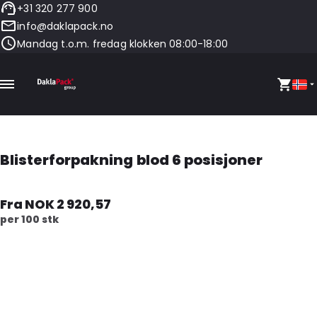
+31 320 277 900
info@daklapack.no
Mandag t.o.m. fredag klokken 08:00-18:00
Blisterforpakning blod 6 posisjoner
Fra NOK 2 920,57
per 100 stk