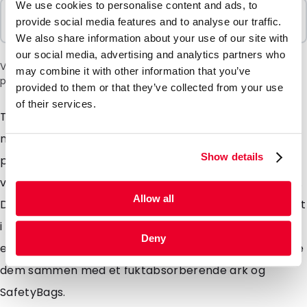
We use cookies to personalise content and ads, to
Selges i pakker
provide social media features and to analyse our traffic.
100 Enheter
We also share information about your use of our site with
our social media, advertising and analytics partners who
Vær oppmerksom på: et tillegg på 6 % vil bli lagt til i kassen
may combine it with other information that you’ve
på grunn av den nåværende situasjonen i Midtøsten.
provided to them or that they’ve collected from your use
of their services.
Transportblisterne er utviklet for forsendelse av
medisinske og biologiske stoffer og er laget av robust
Show details
polypropylen. Målene på transportblisterne er nøye
valgt slik at de passer perfekt i en PolyMed-konvolutt.
Allow all
De fleste transportblisterne kan sendes som brevpost
i kombinasjon med ytteremballasje, noe som gir deg
Deny
en betydelig rabatt på fraktkostnadene. Du kan bruke
dem sammen med et fuktabsorberende ark og
SafetyBags.