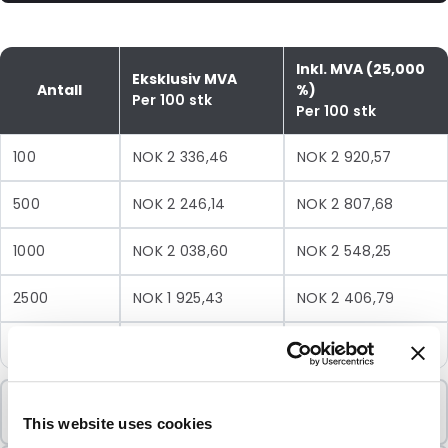
Inkl. MVA (25,000
Eksklusiv MVA
Antall
%)
Per 100 stk
Per 100 stk
100
NOK 2 336,46
NOK 2 920,57
500
NOK 2 246,14
NOK 2 807,68
1000
NOK 2 038,60
NOK 2 548,25
2500
NOK 1 925,43
NOK 2 406,79
5000
NOK 1 887,55
NOK 2 359,44
Minimumsbestilling
100 Enheter
This website uses cookies