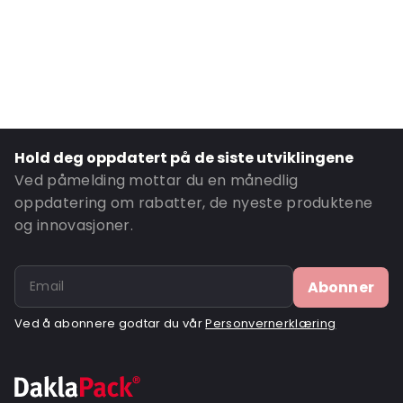
Primary Colour: Hvit
Secondary colour: Blå
Transparency: Ugjennomsiktig
Material: Co-ekstrudert LDPE
Thickness: 70 µm
Closures: Lukking med klaff
Hold deg oppdatert på de siste utviklingene
P650: Ja
Ved påmelding mottar du en månedlig
Letter post: Ja
oppdatering om rabatter, de nyeste produktene
og innovasjoner.
Road Transport: Ja
Ordre-ID: 420910
Abonner
Ved å abonnere godtar du vår
Personvernerklæring