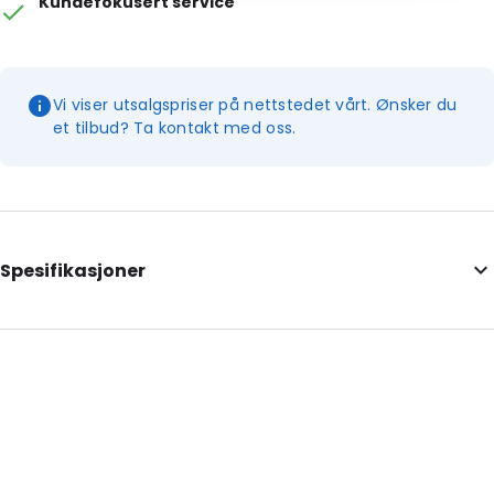
Kundefokusert service
Vi viser utsalgspriser på nettstedet vårt. Ønsker du
et tilbud? Ta kontakt med oss.
Spesifikasjoner
Internal Length: 185
Internal Width: 105
Internal Height: 105
External Length: 185
External Width: 110