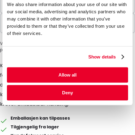
Minimumsbestilling
We also share information about your use of our site with
100 Enheter
our social media, advertising and analytics partners who
may combine it with other information that you’ve
Selges i pakker
provided to them or that they’ve collected from your use
100 Enheter
of their services.
Vær oppmerksom på: et tillegg på 6 % vil bli lagt til i kassen
på grunn av den nåværende situasjonen i Midtøsten.
Show details
Konvolutt spesielt utviklet for sikker
forsendelse/transport av personvernfølsomme
Allow all
dokumenter. Manipulering av den forseglede
Deny
konvolutten (uautorisert åpning) er tydelig synlig og
krever umiddelbar handling.
Emballasjen kan tilpasses
Tilgjengelig fra lager