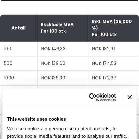
Inkl. MVA (25,000
Eksklusiv MVA
Antall
%)
Per 100 stk
Per 100 stk
100
NOK 146,33
NOK 182,91
500
NOK 139,62
NOK 174,53
1000
NOK 138,30
NOK 172,87
2500
NOK 136,88
NOK 171,10
5000
NOK 134,14
NOK 167,68
This website uses cookies
10000
NOK 130,18
NOK 162,72
We use cookies to personalise content and ads, to
provide social media features and to analyse our traffic.