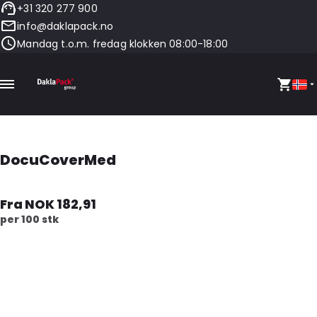
+31 320 277 900
info@daklapack.no
Mandag t.o.m. fredag klokken 08:00-18:00
DocuCoverMed
Fra NOK 182,91
per 100 stk