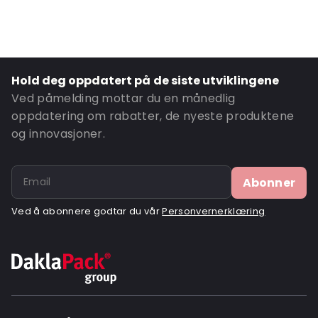
Primary Colour: Hvit
Transparency: Ugjennomsiktig
Material: Resirkulert EPS
Content in ml: 35000
Hold deg oppdatert på de siste utviklingene
P650: Ja
Ved påmelding mottar du en månedlig
UN3373: Ja
oppdatering om rabatter, de nyeste produktene
og innovasjoner.
Road Transport: Ja
Ordre-ID: 13003
Abonner
Ved å abonnere godtar du vår
Personvernerklæring