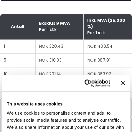
Inkl. MVA (25,000
Eksklusiv MVA
Antall
%)
Per 1 stk
Per 1 stk
1
NOK 320,43
NOK 400,54
5
NOK 310,33
NOK 387,91
10
NOK 291,14
NOK 363,93
25
NOK 278,96
NOK 348,70
Minimumsbestilling
This website uses cookies
1 Enheter
We use cookies to personalise content and ads, to
provide social media features and to analyse our traffic.
Selges i pakker
We also share information about your use of our site with
1 Enheter