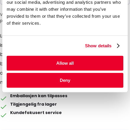
our social media, advertising and analytics partners who
may combine it with other information that you’ve
Vær oppmerksom på: et tillegg på 6 % vil bli lagt til i kassen
provided to them or that they’ve collected from your use
på grunn av den nåværende situasjonen i Midtøsten.
of their services.
Laget av resirkulert EPS, med gode
isolasjonsegenskaper. Egnet for kjøletransport av
Show details
biologiske stoffer, legemidler og blodprodukter. Kan
brukes med kjøleelementer og gelpakker, men er
Allow all
også perfekt for tørris (forutsatt at den er merket
Deny
med riktige etiketter).
Emballasjen kan tilpasses
Tilgjengelig fra lager
Kundefokusert service