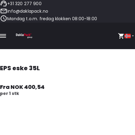
+31 320 277 900
info@daklapack.no
Mandag t.o.m. fredag klokken 08:00-18:00
EPS eske 35L
Fra NOK 400,54
per 1 stk