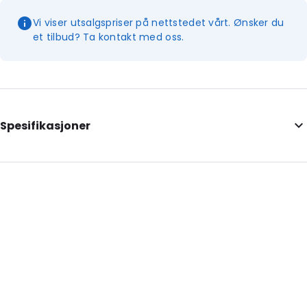
Vi viser utsalgspriser på nettstedet vårt. Ønsker du
et tilbud? Ta kontakt med oss.
Spesifikasjoner
Additional information: Med lokk, veggtykkelse ca. 35 mm
Internal Length: 400
Internal Width: 330
Internal Height: 330
External Length: 480
External Width: 410
External Height: 350