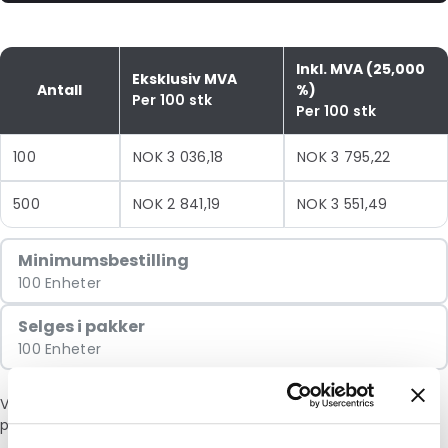
Inkl. MVA (25,000
Eksklusiv MVA
Antall
%)
Per 100 stk
Per 100 stk
100
NOK 3 036,18
NOK 3 795,22
500
NOK 2 841,19
NOK 3 551,49
Minimumsbestilling
100 Enheter
Selges i pakker
100 Enheter
Vær oppmerksom på: et tillegg på 6 % vil bli lagt til i kassen
på grunn av den nåværende situasjonen i Midtøsten.