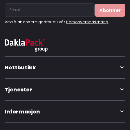
Air Transport: Ja
Abonner
Letter post: Ja
Ved å abonnere godtar du vår
Personvernerklæring
Road Transport: Ja
Ordre-ID: 520300
Nettbutikk
Tjenester
Informasjon