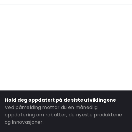
Additional information: Be om et pristilbud for større mengder.
Internal Length: 240
Internal Width: 129
Internal Height: 129
External Length: 240
External Width: 129
External Height: 30
Primary Colour: Hvit
Secondary colour: Skriv ut
Transparency: Ugjennomsiktig
Material: Papp
Hold deg oppdatert på de siste utviklingene
Closures: Lukking med klaff
Ved påmelding mottar du en månedlig
P620: Nei
oppdatering om rabatter, de nyeste produktene
og innovasjoner.
P650: Ja
UN3373: Ja