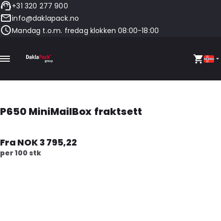
+31 320 277 900
info@daklapack.no
Mandag t.o.m. fredag klokken 08:00-18:00
P650 MiniMailBox fraktsett
Fra NOK 3 795,22
per 100 stk