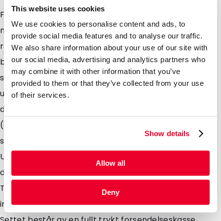
This website uses cookies
Fraktsett som oppfyller alle krav i UN3373 (i samsvar
We use cookies to personalise content and ads, to
med Royal Mail) Oppfyller fullt ut de nye
provide social media features and to analyse our traffic.
retningslinjene fra Royal Mail for forbudte og
We also share information about your use of our site with
our social media, advertising and analytics partners who
begrensede gjenstander Egnet for frakt av biologiske
may combine it with other information that you’ve
stoffer (kategori B) (diagnostiske prøver, inkludert
provided to them or that they’ve collected from your use
urin, avføring, sædprøver fra husdyr og hester samt
of their services.
dyrelevninger) Biologiske stoffer (kategori B)
(diagnostiske prøver, inkludert urin, avføring,
Show details
sædprøver fra husdyr og hester samt dyrelevninger)
UN3373 Biologiske stoffer kategori B, som beskrevet i
Allow all
den siste utgaven av Technical Instructions for Safe
Transport of Dangerous Goods by Airutgitt av Den
Deny
internasjonale sivile luftfartsorganisasjonen (ICAO).
Settet består av en fullt trykt forsendelseskasse,