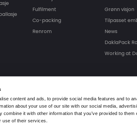
asje
Fulfilment
Grønn visjon
allasje
Co-packing
Tilpasset emb
Renrom
News
DaklaPack Ra
Working at D
s
ise content and ads, to provide social media features and to an
rmation about your use of our site with our social media, advertis
 combine it with other information that you’ve provided to them o
 use of their services.
 forbehold