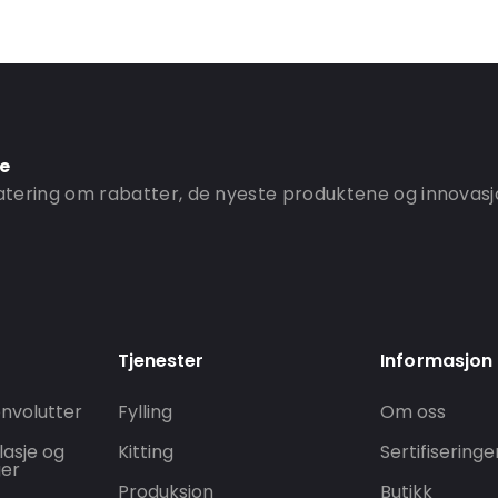
ne
ering om rabatter, de nyeste produktene og innovasj
Tjenester
Informasjon
nvolutter
Fylling
Om oss
lasje og
Kitting
Sertifiseringe
ger
Produksjon
Butikk