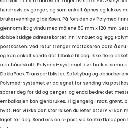
spesielt to faste adresser. Laget av sterk PVC-vinyl s
hundrevis av ganger, og som enkelt åpnes og lukkes 
brukervennlige glidelåsen. På forsiden av Polymed finne
gjennomsiktig vindu med målene 80 mm x 120 mm. Sett
dobbeltsidige adressekortet inn i vinduet og legg Poly
postkassen. Ved retur trenger mottakeren bare å snu
og kan enkelt sende det tilbake til deg. Ikke flere etike
mer håndskrift. Polymed-systemet bør brukes samm
DaklaPack Transportblister, Safetybag og absorberen
Polymed-systemet er da egnet for sending via postka
sparer deg for tid og penger, og enda bedre: det mest
emballasjen kan gjenbrukes. Tilgjengelig i rødt, grønt, bl
hvitt. Har vi ikke den størrelsen du leter etter? Vi kan 
laget for deg. Send oss en e-post via kontaktknappen 