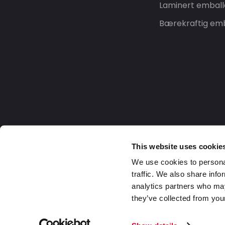
Laminert emball
Bærekraftig emb
This website uses cookie
We use cookies to personal
traffic. We also share info
analytics partners who may
they’ve collected from your
Norway
2026 Daklapack Group. Alle rettigheter