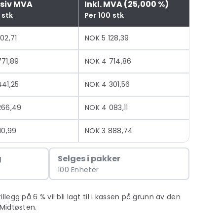
usiv MVA
Inkl. MVA (25,000 %)
 stk
Per 100 stk
02,71
NOK 5 128,39
771,89
NOK 4 714,86
441,25
NOK 4 301,56
266,49
NOK 4 083,11
10,99
NOK 3 888,74
g
Selges i pakker
100 Enheter
egg på 6 % vil bli lagt til i kassen på grunn av den
Midtøsten.