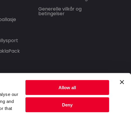
Generelle vilkår og
betingelser
allasje
llysport
aklaPack
Allow all
alyse our
ing and
Deny
r that
Privacy Policy
Terms of Service