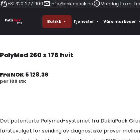
+31 320 277 900
info@daklapack.no
Mandag t.o.m. fr
Butikk
Tjenester
Våre markeder
PolyMed 260 x 176 hvit
Fra NOK 5 128,39
per 100 stk
Det patenterte Polymed-systemet fra DaklaPack Gro
førstevalget for sending av diagnostiske prøver mello