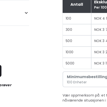
Ekskl
Antall
Per 100
100
NOK 4 1
300
NOK 3 
500
NOK 3 
1000
NOK 3 
5000
NOK 3 1
Minimumsbestillin
100 Enheter
 prøver
Vær oppmerksom på: et till
nåværende situasjonen i 