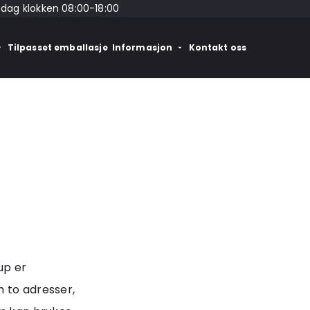
edag klokken 08:00-18:00
Tilpasset emballasje
Informasjon
Kontakt oss
up er
m to adresser,