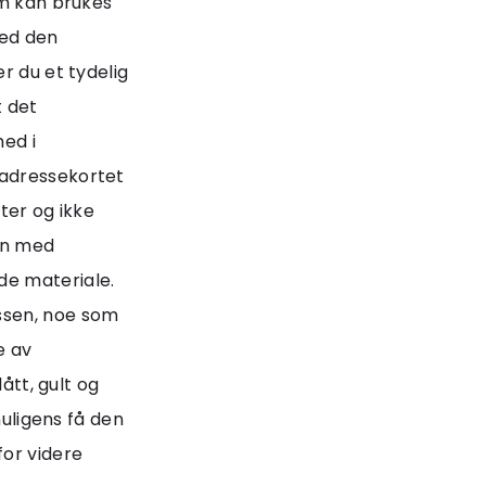
om kan brukes
med den
r du et tydelig
 det
med i
 adressekortet
tter og ikke
en med
de materiale.
ssen, noe som
e av
ått, gult og
muligens få den
for videre