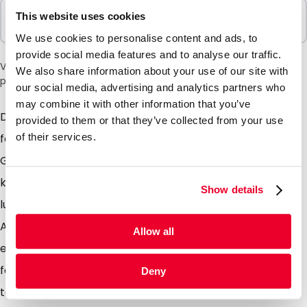
Selges i pakker
This website uses cookies
100 Enheter
We use cookies to personalise content and ads, to
provide social media features and to analyse our traffic.
Vær oppmerksom på: et tillegg på 6 % vil bli lagt til i kassen
We also share information about your use of our site with
på grunn av den nåværende situasjonen i Midtøsten.
our social media, advertising and analytics partners who
may combine it with other information that you’ve
Den nyutviklede IATA Safetybag oppfyller alle krav til
provided to them or that they’ve collected from your use
of their services.
forsendelse av prøver i kategori A og kategori B.
Godkjent som sekundæremballasje i
kombinasjonspakker for transport på land, til sjøs og i
Show details
luften, i henhold til 49CFR §173.196; P650 (ADR / RID /
ADN / IMDG) og PI650 (ICAO-TI eller IATA). Safetybag
Allow all
er laget av flere lag med robust plast og tåler et
foreskrevet indre trykk på 95 kPa i
Deny
temperaturområdet -40 °C til +55 °C (krav i UN2814