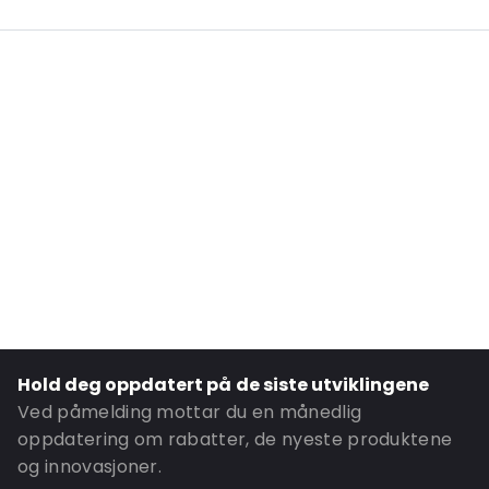
Internal Length: 225
Internal Width: 160
Internal Height: 160
External Length: 235
External Width: 190
Transparency: Helt gjennomsiktig
Material: PET-NY-PE
Thickness: 147 µm
Closures: sikkerhetstape
P620: Ja
P650: Ja
Hold deg oppdatert på de siste utviklingene
UN3373: Ja
Ved påmelding mottar du en månedlig
Air Transport: Ja
oppdatering om rabatter, de nyeste produktene
og innovasjoner.
Road Transport: Ja