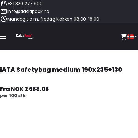
+31 320 277 900
info@daklapack.no
Mandag t.o.m. fredag klokken 08:00-18:00
IATA Safetybag medium 190x235+130
Fra NOK 2 688,06
per 100 stk