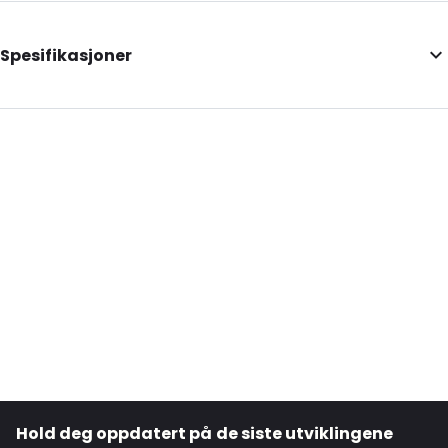
Spesifikasjoner
Primary Colour: Svart
Ordre-ID: 430241
Hold deg oppdatert på de siste utviklingene