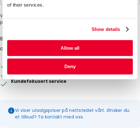
of their services.
Vær oppmerksom på: et tillegg på 6 % vil bli lagt til i kassen
på grunn av den nåværende situasjonen i Midtøsten.
Show details
Basefoam dekker bunnen av Systainer3 M-versjonen
og gir myk beskyttelse.
Allow all
Emballasjen kan tilpasses
Deny
Tilgjengelig fra lager
Kundefokusert service
Vi viser utsalgspriser på nettstedet vårt. Ønsker du
et tilbud? Ta kontakt med oss.