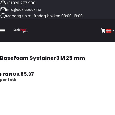
+31 320 277 900
info@daklapack.no
Mandag t.o.m. fredag klokken 08:00-18:00
Basefoam Systainer3 M 25 mm
Fra NOK 85,37
per 1 stk