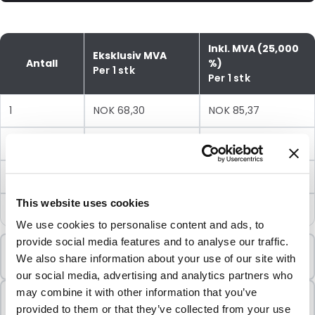
Inkl. MVA (25,000
Eksklusiv MVA
Antall
%)
Per 1 stk
Per 1 stk
1
NOK 68,30
NOK 85,37
5
NOK 62,35
NOK 77,94
10
NOK 56,87
NOK 71,09
This website uses cookies
25
NOK 51,10
NOK 63,88
We use cookies to personalise content and ads, to
provide social media features and to analyse our traffic.
Minimumsbestilling
We also share information about your use of our site with
1 Enheter
our social media, advertising and analytics partners who
may combine it with other information that you’ve
Selges i pakker
provided to them or that they’ve collected from your use
1 Enheter