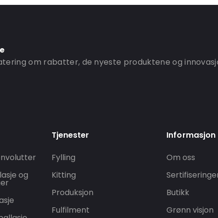
ne
ering om rabatter, de nyeste produktene og innovasj
Tjenester
Informasjon
nvolutter
Fylling
Om oss
lasje og
Kitting
Sertifiseringe
ger
Produksjon
Butikk
asje
Fulfilment
Grønn visjon
allasje