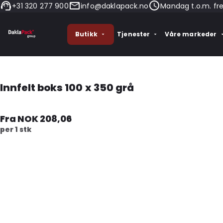
+31 320 277 900
info@daklapack.no
Mandag t.o.m. fr
Butikk
Tjenester
Våre markeder
Innfelt boks 100 x 350 grå
Fra NOK 208,06
per 1 stk