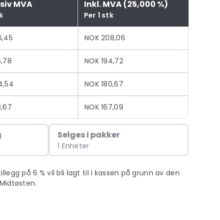
usiv MVA
Inkl. MVA (25,000 %)
k
Per 1 stk
6,45
NOK 208,06
5,78
NOK 194,72
4,54
NOK 180,67
3,67
NOK 167,09
g
Selges i pakker
1 Enheter
egg på 6 % vil bli lagt til i kassen på grunn av den
Midtøsten.