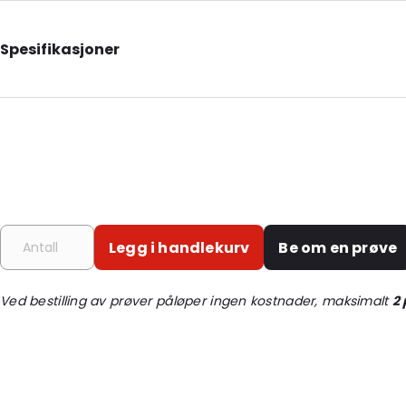
Spesifikasjoner
External Length: 100
External Width: 350
External Height: 68
Primary Colour: Grå
Material: Polystyren
Ordre-ID: 430266
Legg i handlekurv
Be om en prøve
Ved bestilling av prøver påløper ingen kostnader, maksimalt
2