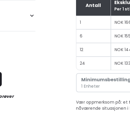
Ekskl
Antall
Per 1 st
1
NOK 16
6
NOK 15
12
NOK 14
24
NOK 13
Minimumsbestillin
1 Enheter
 prøver
Vær oppmerksom på: et till
nåværende situasjonen i 