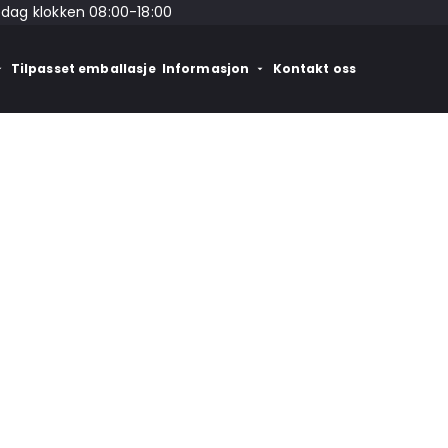
edag klokken 08:00-18:00
Tilpasset emballasje
Informasjon
Kontakt oss