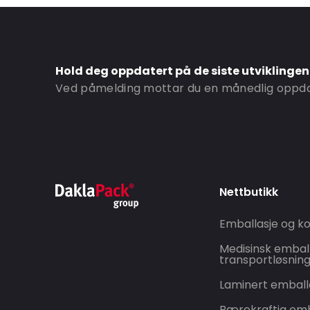
Hold deg oppdatert på de siste utviklinge
Ved påmelding mottar du en månedlig oppdat
Nettbutikk
Emballasje og ko
Medisinsk embal
transportløsnin
Laminert emball
Bærekraftig emb