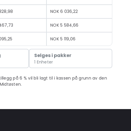
828,98
NOK 6 036,22
467,73
NOK 5 584,66
095,25
NOK 5 119,06
g
Selges i pakker
1 Enheter
egg på 6 % vil bli lagt til i kassen på grunn av den
Midtøsten.