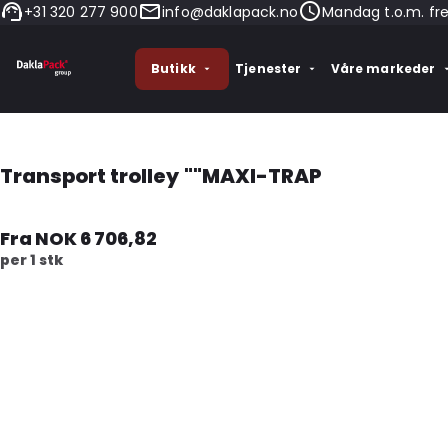
+31 320 277 900
info@daklapack.no
Mandag t.o.m. fr
Butikk
Tjenester
Våre markeder
Transport trolley ""MAXI-TRAP
Fra NOK 6 706,82
per 1 stk