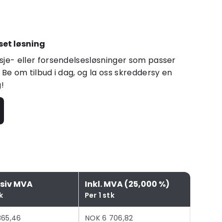
set løsning
sje- eller forsendelsesløsninger som passer
 Be om tilbud i dag, og la oss skreddersy en
g!
usiv MVA
Inkl. MVA (25,000 %)
k
Per 1 stk
365,46
NOK 6 706,82