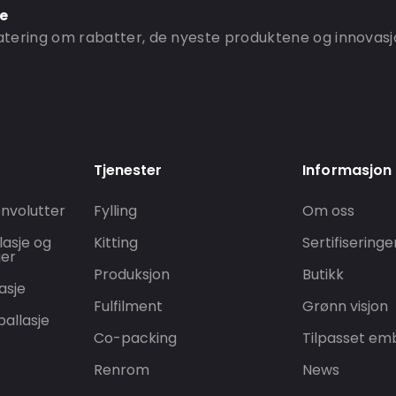
ne
ering om rabatter, de nyeste produktene og innovasj
Tjenester
Informasjon
nvolutter
Fylling
Om oss
lasje og
Kitting
Sertifiseringe
ger
Produksjon
Butikk
asje
Fulfilment
Grønn visjon
allasje
Co-packing
Tilpasset emb
Renrom
News