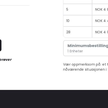
r større
5
NOK 4 
10
NOK 4 
28
NOK 4 
Minimumsbestillin
1 Enheter
 prøver
Vær oppmerksom på: et till
nåværende situasjonen i 