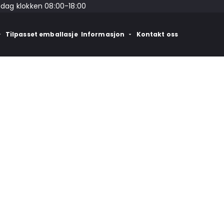
edag klokken 08:00-18:00
Tilpasset emballasje
Informasjon
Kontakt oss