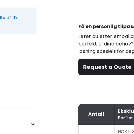
ilbud? Ta
Få en personlig tilpas
Leter du etter emballa
perfekt til dine behov?
løsning spesielt for de
Request a Quote
Ekskl
Antall
Per 1 st
1
NOK 5 