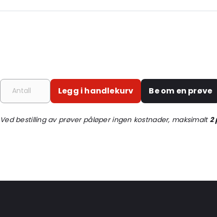
Additional information: Prisene er veiledende; be om et tilbud fo
mengder
External Length: 425
External Width: 280
External Heigth: 1100
Ordre-ID: 430133
Legg i handlekurv
Be om en prøve
Ved bestilling av prøver påløper ingen kostnader, maksimalt
2