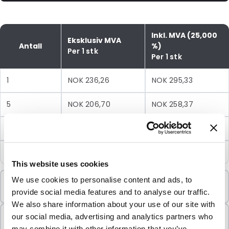
Inkl. MVA (25,000
Eksklusiv MVA
Antall
%)
Per 1 stk
Per 1 stk
1
NOK 236,26
NOK 295,33
5
NOK 206,70
NOK 258,37
10
NOK 183,83
NOK 229,79
25
NOK 165,32
NOK 206,65
This website uses cookies
Minimumsbestilling
We use cookies to personalise content and ads, to
1 Enheter
provide social media features and to analyse our traffic.
We also share information about your use of our site with
Selges i pakker
our social media, advertising and analytics partners who
1 Enheter
may combine it with other information that you’ve