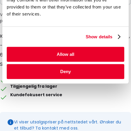
provided to them or that they’ve collected from your use
of their services.
Vær oppmerksom på: et tillegg på 6 % vil bli lagt til i kassen
på grunn av den nåværende situasjonen i Midtøsten.
Kjøleelementer er tilgjengelige for +37, +21, +18, +4, -18,
Show details
-21 eller -30 °C i størrelsene 170, 220, 265, 400, 500,
600, 700, 1 000, 2 000 eller 3 000 ml. Passer til
Allow all
Silver/BlueLine-poser eller BlueLine-bokser.
Deny
Emballasjen kan tilpasses
Tilgjengelig fra lager
Kundefokusert service
Vi viser utsalgspriser på nettstedet vårt. Ønsker du
et tilbud? Ta kontakt med oss.