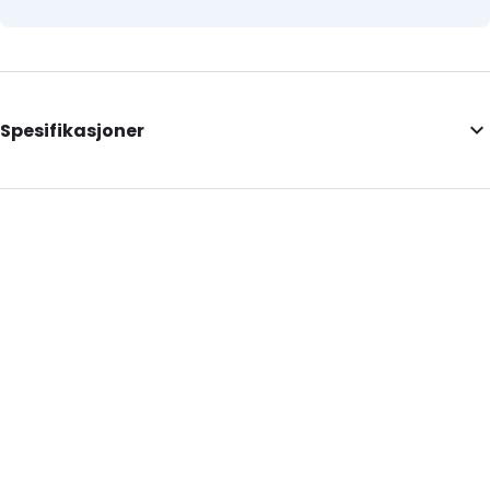
Spesifikasjoner
External Length: 319
External Width: 275
External Height: 35
Primary Colour: Gjennomsiktig
Transparency: Ugjennomsiktig
P650: Ja
UN3373: Ja
Air Transport: Nei
Road Transport: Ja