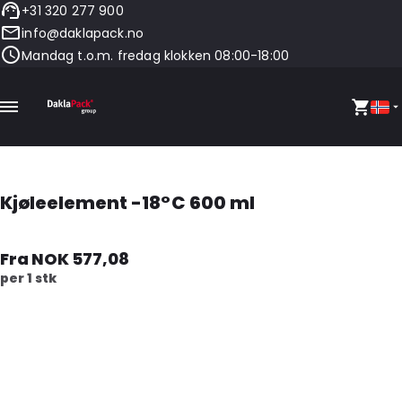
+31 320 277 900
info@daklapack.no
Mandag t.o.m. fredag klokken 08:00-18:00
Kjøleelement -18°C 600 ml
Fra NOK 577,08
per 1 stk