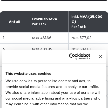
Inkl. MVA (25,000
Eksklusiv MVA
Antall
%)
Per 1 stk
Per 1 stk
1
NOK 461,66
NOK 577,08
5
NOK 403,85
NOK 504,81
10
NOK 359,07
NOK 448,84
25
NOK 322,89
NOK 403,61
This website uses cookies
We use cookies to personalise content and ads, to
Minimumsbestilling
provide social media features and to analyse our traffic.
1 Enheter
We also share information about your use of our site with
our social media, advertising and analytics partners who
Selges i pakker
may combine it with other information that you’ve
1 Enheter