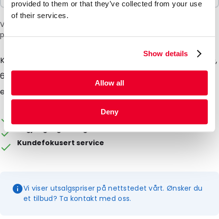
provided to them or that they’ve collected from your use
of their services.
Vær oppmerksom på: et tillegg på 6 % vil bli lagt til i kassen
på grunn av den nåværende situasjonen i Midtøsten.
Show details
Kjøleelementer for +4, -18, -21 eller -30 °C på 200, 500,
600, 1 000, 2 000 eller 3 000 ml. Passer til SilverBag
Allow all
eller BlueLine Box
Deny
Emballasjen kan tilpasses
Tilgjengelig fra lager
Kundefokusert service
Vi viser utsalgspriser på nettstedet vårt. Ønsker du
et tilbud? Ta kontakt med oss.