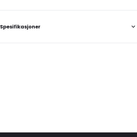
Spesifikasjoner
External Length: 190
External Width: 121
External Height: 34
Primary Colour: Hvit
Content in ml: 600
Degrees: -18
P650: Ja
UN3373: Ja
Road Transport: Ja
Ordre-ID: 420536