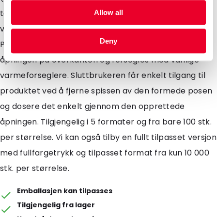
tøymykner, bilrengjøringsprodukter,
Allow all
vindusvaskervæske, sauser og pasta til måltidssett.
Deny
Posene er forhåndsformet og kan fylles gjennom
åpningen på overkanten og forsegles med vanlige
varmeforseglere. Sluttbrukeren får enkelt tilgang til
produktet ved å fjerne spissen av den formede posen
og dosere det enkelt gjennom den opprettede
åpningen. Tilgjengelig i 5 formater og fra bare 100 stk.
per størrelse. Vi kan også tilby en fullt tilpasset versjon
med fullfargetrykk og tilpasset format fra kun 10 000
stk. per størrelse.
Emballasjen kan tilpasses
Tilgjengelig fra lager