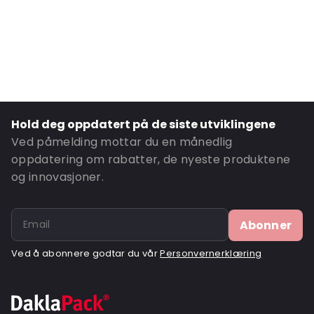
Content in ml: 330
Bottom gusset: 30
Ordre-ID: 313
Hold deg oppdatert på de siste utviklingene
Ved påmelding mottar du en månedlig
oppdatering om rabatter, de nyeste produktene
og innovasjoner.
Abonner
Ved å abonnere godtar du vår
Personvernerklæring