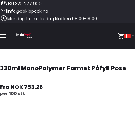
+31 320 277 900
info@daklapack.no
Mandag t.o.m. fredag klokken 08:00-18:00
330ml MonoPolymer Formet Påfyll Pose
Fra NOK 753,26
per 100 stk