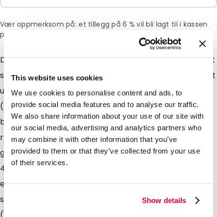
Vær oppmerksom på: et tillegg på 6 % vil bli lagt til i kassen
på grunn av den nåværende situasjonen i Midtøsten.
Den første fullt resirkulerbare formede posen med tut
som er tilgjengelig på markedet. Disse posene er laget
This website uses cookies
utelukkende av ett enkelt materiale
We use cookies to personalise content and ads, to
provide social media features and to analyse our traffic.
(lavdensitetspolyetylen med EVOH-
We also share information about your use of our site with
barriereegenskaper) og er 100 % resirkulerbare under
our social media, advertising and analytics partners who
resirkuleringskode 4 (de fleste supermarkeder og
may combine it with other information that you’ve
provided to them or that they’ve collected from your use
gjenvinningsstasjoner har innleveringssteder for kode
of their services.
4) Posene er ideelle for engangsrefiller av for
eksempel: Kosmetikk kaffeskrubb, fast såpe, geler,
sjampo, balsam, dusjgel, konsentrat til produkter som
Show details
(tilsett vann for å blande) Såpe/vaskemidler