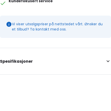
Kundefokusert service
Vi viser utsalgspriser på nettstedet vårt. Ønsker du
et tilbud? Ta kontakt med oss.
Spesifikasjoner
Internal Length: 179
Internal Width: 98
External Length: 185
External Width: 110
Material: PE/EVOH-PE