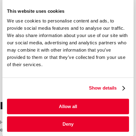
This website uses cookies
We use cookies to personalise content and ads, to
provide social media features and to analyse our traffic.
We also share information about your use of our site with
our social media, advertising and analytics partners who
may combine it with other information that you’ve
provided to them or that they’ve collected from your use
of their services.
Show details
Din emballasjepartner
Allow all
Hos
DaklaPack
finner du den riktige løsningen for
Deny
emballering og forsendelse av produktene dine. Vårt