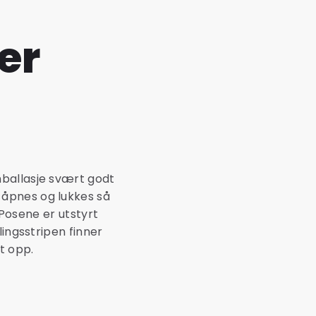
er
mballasje svært godt
 åpnes og lukkes så
 Posene er utstyrt
lingsstripen finner
t opp.