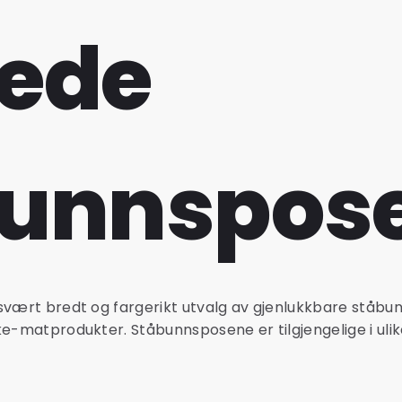
ede
unnspos
svært bredt og fargerikt utvalg av gjenlukkbare ståbun
ke-matprodukter. Ståbunnsposene er tilgjengelige i ulik