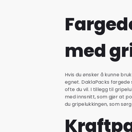
Farged
med gr
Hvis du ønsker å kunne bru
egnet. DaklaPacks fargede 
ofte du vil. I tillegg til gr
med innsnitt, som gjør at po
du gripelukkingen, som sørge
Kraftpa