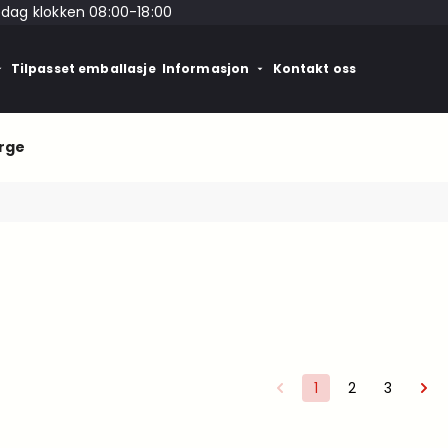
edag klokken 08:00-18:00
Tilpasset emballasje
Informasjon
Kontakt oss
rge
1
2
3