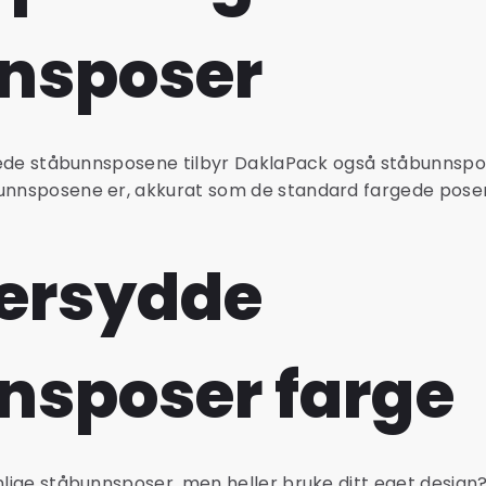
nsposer
argede ståbunnsposene tilbyr DaklaPack også ståbunnspo
unnsposene er, akkurat som de standard fargede posene
ersydde
nsposer farge
nlige ståbunnsposer, men heller bruke ditt eget design?