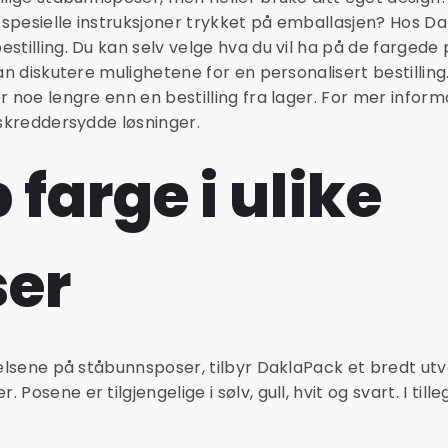
r spesielle instruksjoner trykket på emballasjen? Hos D
stilling. Du kan selv velge hva du vil ha på de fargede
kan diskutere mulighetene for en personalisert bestilling
r noe lengre enn en bestilling fra lager. For mer inform
 skreddersydde løsninger.
 farge i ulike
ser
relsene på ståbunnsposer, tilbyr DaklaPack et bredt utv
Posene er tilgjengelige i sølv, gull, hvit og svart. I till