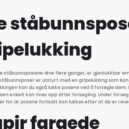
e ståbunnspos
ipelukking
ke ståbunnsposene dine flere ganger, er gjenlukkbar e
ståbunnsposer er utstyrt med en gripelukking som kan
ipelukkingen kan du også lukke posene ved å forsegle dem.
sen enkelt kan rives opp etter forsegling. Under forseg
r for at posene fortsatt kan lukkes etter at de er reve
pir fargede