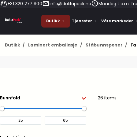
+31 320 277 900
info@daklapack.no
Mandag t.o.m. fr
Butikk
Tjenester
Våre markeder
Butikk
/
Laminert emballasje
/
Ståbunnsposer
/
Fa
Bunnfold
26 items