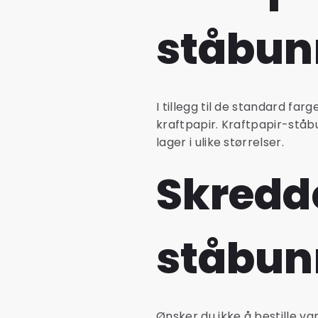
ståbun
I tillegg til de standard f
kraftpapir. Kraftpapir-ståb
lager i ulike størrelser.
Skredd
ståbun
Ønsker du ikke å bestille va