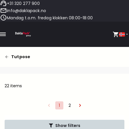
+31 320 277 900
info@daklapack.no
Mandag t.o.m. fredag klokken 08:00-18:00
Tutpose
22 items
1
2
Show filters