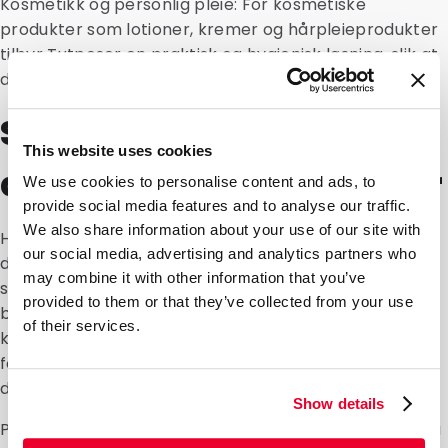
Kosmetikk og personlig pleie: For kosmetiske
produkter som lotioner, kremer og hårpleieprodukter
tilbyr Tutposer en praktisk og hygienisk løsning, slik at
de kan gjenlukkes tett etter bruk.
Skreddersydde
This website uses cookies
alternativer for tutposer
We use cookies to personalise content and ads, to
provide social media features and to analyse our traffic.
We also share information about your use of our site with
Hos DaklaPack forstår vi at merkevaren din er unik,
our social media, advertising and analytics partners who
derfor tilbyr vi skreddersydde alternativer for
may combine it with other information that you’ve
ståbunnsposer som perfekt matcher dine spesifikke
provided to them or that they’ve collected from your use
behov og merkevarebygging. I tillegg til å holde høy
of their services.
kvalitet kan våre ståbunnsposer også tilpasses fullt ut
for å differensiere produktene dine og følge kundene
dine.
Show details
Personalisering: Legg til merkenavn, logo, fargeskjema