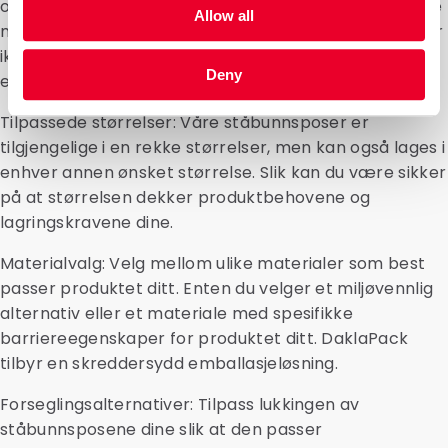
og grafisk design på ståbunnsposene dine for å styrke
Allow all
merkeidentiteten og skille deg ut i markedet. Dette gir
ikke bare merkevaregjenkjenning, men også attraktiv
Deny
emballasje for kundene dine.
Tilpassede størrelser: Våre ståbunnsposer er
tilgjengelige i en rekke størrelser, men kan også lages i
enhver annen ønsket størrelse. Slik kan du være sikker
på at størrelsen dekker produktbehovene og
lagringskravene dine.
Materialvalg: Velg mellom ulike materialer som best
passer produktet ditt. Enten du velger et miljøvennlig
alternativ eller et materiale med spesifikke
barriereegenskaper for produktet ditt. DaklaPack
tilbyr en skreddersydd emballasjeløsning.
Forseglingsalternativer: Tilpass lukkingen av
ståbunnsposene dine slik at den passer