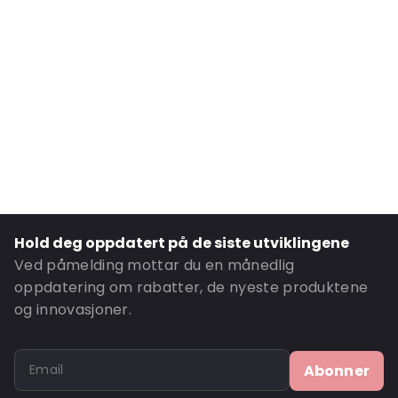
External Length: 235
External Width: 140
Primary Colour: Brun
Transparency: Ugjennomsiktig
Material: Papir/PET/LDPE
Closures: Grip-lukking
Content in ml: 700
Header: 30
Bottom gusset: 40
Hold deg oppdatert på de siste utviklingene
Ordre-ID: 873
Ved påmelding mottar du en månedlig
oppdatering om rabatter, de nyeste produktene
og innovasjoner.
Abonner