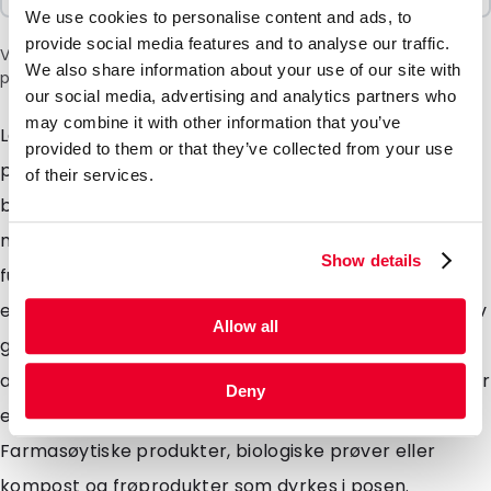
We use cookies to personalise content and ads, to
provide social media features and to analyse our traffic.
Vær oppmerksom på: et tillegg på 6 % vil bli lagt til i kassen
We also share information about your use of our site with
på grunn av den nåværende situasjonen i Midtøsten.
our social media, advertising and analytics partners who
may combine it with other information that you’ve
Lamizip-poser er egnet for både våte og tørre
provided to them or that they’ve collected from your use
produkter som krever emballasje med høye
of their services.
barriereegenskaper. Laget av en kombinasjon av
materialer for å gi maksimal beskyttelse mot
Show details
fuktighet, luft og lys. Lamizip-poser leveres også med
en grepslukking som kan åpnes og lukkes hundrevis av
Allow all
ganger. Den selvbærende, runde bunnkilen sørger for
at posene kan stå fritt på butikkhyllene. Lamizip-poser
Deny
er ideelle for matvarer, både våte og tørre.
Farmasøytiske produkter, biologiske prøver eller
kompost og frøprodukter som dyrkes i posen.