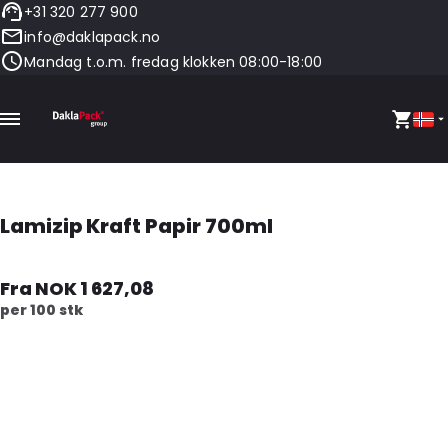
+31 320 277 900
info@daklapack.no
Mandag t.o.m. fredag klokken 08:00-18:00
Lamizip Kraft Papir 700ml
Fra NOK 1 627,08
per 100 stk