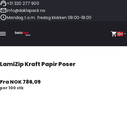
+31 320 277 900
info@daklapack.no
Mandag t.o.m. fredag klokken 08:00-18:00
LamiZip Kraft Papir Poser
Fra NOK 786,09
per 100 stk