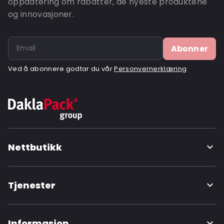
oppdatering om rabatter, de nyeste produktene
og innovasjoner.
Ordre-ID: 900
Abonner
Ved å abonnere godtar du vår
Personvernerklæring
Nettbutikk
Tjenester
Informasjon