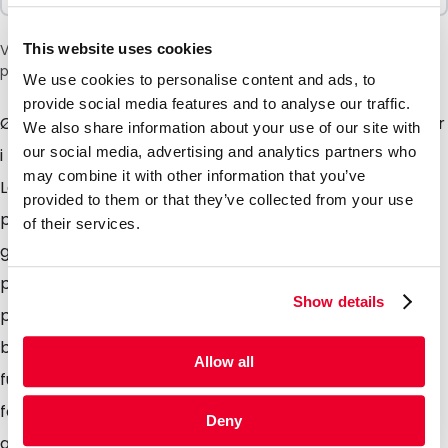
This website uses cookies
Vær oppmerksom på: et tillegg på 6 % vil bli lagt til i kassen
på grunn av den nåværende situasjonen i Midtøsten.
We use cookies to personalise content and ads, to
provide social media features and to analyse our traffic.
Ønsker du å pakke matvarer og/eller andre produkter
We also share information about your use of our site with
our social media, advertising and analytics partners who
i en pose som skiller seg ut? Ta en titt på våre
may combine it with other information that you’ve
Lamizip-poser i kraftpapir. De egner seg for de fleste
provided to them or that they’ve collected from your use
produkter, for eksempel pulver, faste stoffer, korn og
of their services.
granulat. Posene er for tiden tilgjengelige i fem varme
pastellfarger som gir dem et naturlig utseende og
Show details
preg, og er laget av et flerlags plastlaminat med høy
barriereevne som sikrer god beskyttelse mot gass og
Allow all
fuktighet. Det blanke vinduet sørger for at
forbrukeren kan se innholdet i posen. Grip-lukkingen
Deny
gjør at forbrukeren kan åpne og lukke posen på nytt,