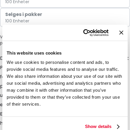
100 Enheter
Selges i pakker
100 Enheter
Vær oppmerksom på: et tillegg på 6 % vil bli lagt til i kassen
på grunn av den nåværende situasjonen i Midtøsten.
This website uses cookies
Disse Safetybag-posene består av ca. 80 % resirkulert
We use cookies to personalise content and ads, to
PE. Gjenbruk (resirkulering) av PE gir to viktige
provide social media features and to analyse our traffic.
fordeler: det reduserer behovet for petroleum i
We also share information about your use of our site with
our social media, advertising and analytics partners who
produksjonen av Safetybag-poser og reduserer
may combine it with other information that you’ve
utslippene av klimagasser. Gjenbruk krever mindre
provided to them or that they’ve collected from your use
energi enn å produsere nye Safetybag-poser.
of their services.
Egenskapene til Safetybag forblir uendret. Safetybag
har en absolutt væsketett sikkerhetsforsegling.
Show details