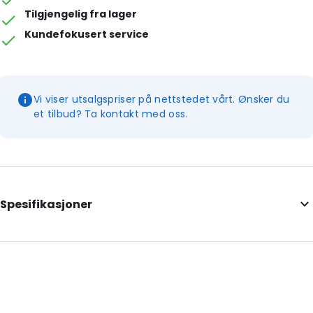
Tilgjengelig fra lager
Kundefokusert service
Vi viser utsalgspriser på nettstedet vårt. Ønsker du
et tilbud? Ta kontakt med oss.
Spesifikasjoner
Additional information: Leveres med en engelskspråklig
trinnvis veiledning (UN3373) med Biohazard-logo på baksiden
Internal Length: 235
Internal Width: 155