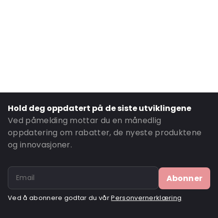
Internal Height: 155
External Length: 275
External Width: 165
Primary Colour: Gjennomsiktig
Secondary colour: Skriv ut
Transparency: Halvtransparent
Material: 80 % resirkulert PE
Hold deg oppdatert på de siste utviklingene
Thickness: 70 µm
Ved påmelding mottar du en månedlig
Closures: Vanntett
oppdatering om rabatter, de nyeste produktene
Ordre-ID: 460915RPE
og innovasjoner.
Abonner
Ved å abonnere godtar du vår
Personvernerklæring