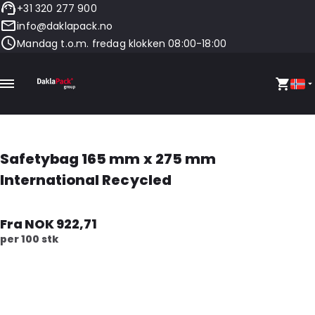
+31 320 277 900
info@daklapack.no
Mandag t.o.m. fredag klokken 08:00-18:00
Safetybag 165 mm x 275 mm
International Recycled
Fra NOK 922,71
per 100 stk