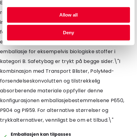
Emballasjen er laget av sterk, gjennomsiktig
resirkulerbar polyetylen og holder garantert væsker
Allow all
inne og ute. Posen er hermetisk forseglet med en
forseglingsstrimmel som er enkel å fjerne. Safetybag
Deny
er svært godt egnet som sekundær, væsketett
emballasje for eksempelvis biologiske stoffer i
kategori B. Safetybag er trykt på begge sider.\"I
kombinasjon med Transport Blister, PolyMed-
forsendelseskonvolutten og tilstrekkelig
absorberende materiale oppfyller denne
konfigurasjonen emballasjebestemmelsene P650,
P904 og PI959. For alternative størrelser og
trykkalternativer, vennligst be om et tilbud.\"
Emballasjen kan tilpasses