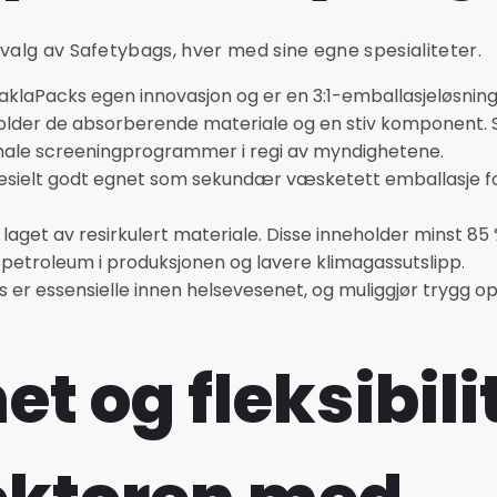
tvalg av Safetybags, hver med sine egne spesialiteter.
klaPacks egen innovasjon og er en 3:1-emballasjeløsning. I 
holder de absorberende materiale og en stiv komponent. 
jonale screeningprogrammer i regi av myndighetene.
sielt godt egnet som sekundær væsketett emballasje for
 laget av resirkulert materiale. Disse inneholder minst 85 
 petroleum i produksjonen og lavere klimagassutslipp.
 er essensielle innen helsevesenet, og muliggjør trygg 
t og fleksibilit