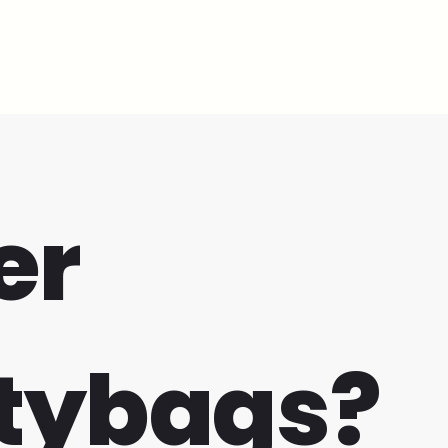
er
tybags?