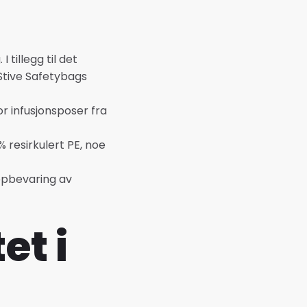
tillegg til det
Stive Safetybags
 infusjonsposer fra
% resirkulert PE, noe
oppbevaring av
et i