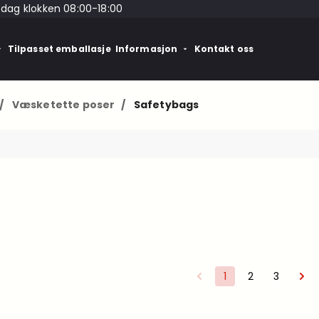
edag klokken 08:00-18:00
Tilpasset emballasje
Informasjon
Kontakt oss
/
Væsketette poser
/
Safetybags
1
2
3