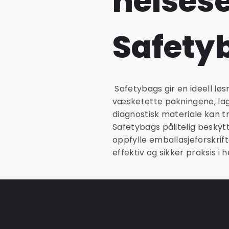
helses
Safety
Safetybags gir en ideell løs
væsketette pakningene, lage
diagnostisk materiale kan t
Safetybags pålitelig besky
oppfylle emballasjeforskrift
effektiv og sikker praksis i 
Ofte stilte spørsmål