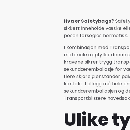
Hva er Safetybags?
Safety
sikkert inneholde væske ell
posen forsegles hermetisk.
I kombinasjon med Transpor
materiale oppfyller denne 
kravene sikrer trygg transp
sekundæremballasje for væske
flere skjøre gjenstander p
kontakt. I tillegg må hele e
sekundæremballasjen og det
Transportblistere hovedsak
Ulike t