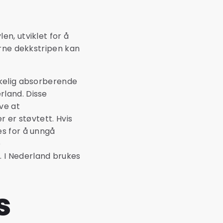
en, utviklet for å
erne dekkstripen kan
kkelig absorberende
rland. Disse
ve at
 er støvtett. Hvis
es for å unngå
e
 I Nederland brukes
s