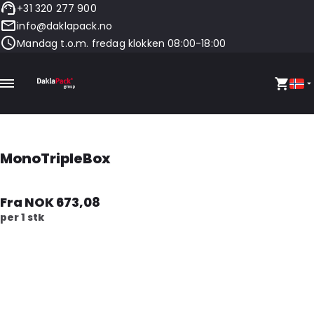
+31 320 277 900
info@daklapack.no
Mandag t.o.m. fredag klokken 08:00-18:00
MonoTripleBox
Fra NOK 673,08
per 1 stk