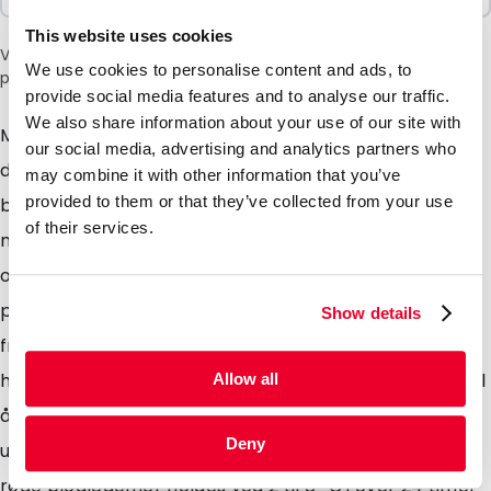
This website uses cookies
Vær oppmerksom på: et tillegg på 6 % vil bli lagt til i kassen
We use cookies to personalise content and ads, to
på grunn av den nåværende situasjonen i Midtøsten.
provide social media features and to analyse our traffic.
We also share information about your use of our site with
MonoTripleBox er en svært isolerende Neopor-eske
our social media, advertising and analytics partners who
designet for frakt av blod produkter med post eller
may combine it with other information that you’ve
provided to them or that they’ve collected from your use
budtjeneste. Boksen, som består av to skumhalvdeler
of their services.
med vegger som er 65 til 80 mm tykke, har plass til
opptil tre temperaturskall, der posene med blod eller
plasma plasseres. Temperaturskallene ligner vanlige
Show details
frysepakker og inneholder et spesielt kjølemiddel av
hydrokarboner, hvis latente varmekapasitet brukes til
Allow all
å holde blod produktene på en stabil temperatur
Deny
under transport. Når de er innkapslet i neopor, kan
røde blodlegemer holdes ved 2 til 8 °C i over 24 timer