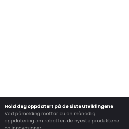
Additional information: Materiale: Neopor
External Length: 390
External Width: 290
External Height: 290
Primary Colour: Grå
Transparency: Ugjennomsiktig
P650: Ja
UN3373: Ja
Road Transport: Ja
Net Weight: 740
Ordre-ID: 420524
Hold deg oppdatert på de siste utviklingene
Ved påmelding mottar du en månedlig
oppdatering om rabatter, de nyeste produktene
og innovasjoner.